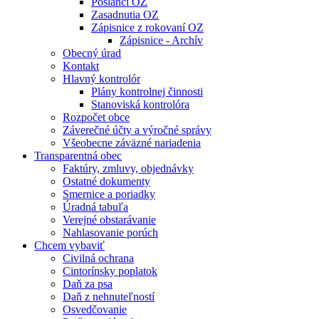
Poslanci OZ
Zasadnutia OZ
Zápisnice z rokovaní OZ
Zápisnice - Archív
Obecný úrad
Kontakt
Hlavný kontrolór
Plány kontrolnej činnosti
Stanoviská kontrolóra
Rozpočet obce
Záverečné účty a výročné správy
Všeobecne záväzné nariadenia
Transparentná obec
Faktúry, zmluvy, objednávky
Ostatné dokumenty
Smernice a poriadky
Úradná tabuľa
Verejné obstarávanie
Nahlasovanie porúch
Chcem vybaviť
Civilná ochrana
Cintorínsky poplatok
Daň za psa
Daň z nehnuteľností
Osvedčovanie