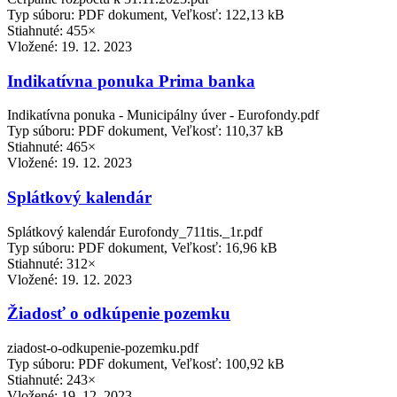
Typ súboru: PDF dokument, Veľkosť: 122,13 kB
Stiahnuté: 455×
Vložené:
19. 12. 2023
Indikatívna ponuka Prima banka
Indikatívna ponuka - Municipálny úver - Eurofondy.pdf
Typ súboru: PDF dokument, Veľkosť: 110,37 kB
Stiahnuté: 465×
Vložené:
19. 12. 2023
Splátkový kalendár
Splátkový kalendár Eurofondy_711tis._1r.pdf
Typ súboru: PDF dokument, Veľkosť: 16,96 kB
Stiahnuté: 312×
Vložené:
19. 12. 2023
Žiadosť o odkúpenie pozemku
ziadost-o-odkupenie-pozemku.pdf
Typ súboru: PDF dokument, Veľkosť: 100,92 kB
Stiahnuté: 243×
Vložené:
19. 12. 2023