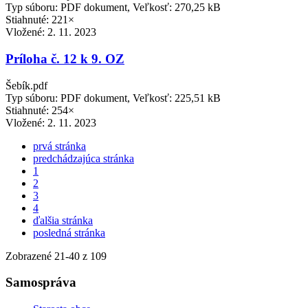
Typ súboru: PDF dokument, Veľkosť: 270,25 kB
Stiahnuté: 221×
Vložené:
2. 11. 2023
Príloha č. 12 k 9. OZ
Šebík.pdf
Typ súboru: PDF dokument, Veľkosť: 225,51 kB
Stiahnuté: 254×
Vložené:
2. 11. 2023
prvá stránka
predchádzajúca stránka
1
2
3
4
ďalšia stránka
posledná stránka
Zobrazené
21
-
40
z 109
Samospráva