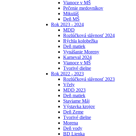
Vianoce v MŠ
Pečenie medovníkov
Mikuláš
Deň MŠ
Rok 2023 - 2024
MDD
Rozlúčková slávnosť 2024
Rýchla kolobežka
Deň matiek
Vynášanie Moreny
Karneval 2024
Vianoce v MŠ
Tvorivé dielne
Rok 2022 - 2023
Rozlúčková slávnosť 2023
Včely
MDD 2023
Deň matiek
Staviame Máj
Výstavka krojov
Deň Zeme
Tvorivé dielne
Morena
Deň vody
BD Lienka