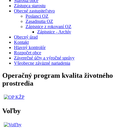
Starosta obce
Zástupca starostu
Obecné zastupiteľstvo
Poslanci OZ
Zasadnutia OZ
Zápisnice z rokovaní OZ
Zápisnice - Archív
Obecný úrad
Kontakt
Hlavný kontrolór
Rozpočet obce
Záverečné účty a výročné správy
Všeobecne záväzné nariadenia
Operačný program kvalita životného
prostredia
Voľby