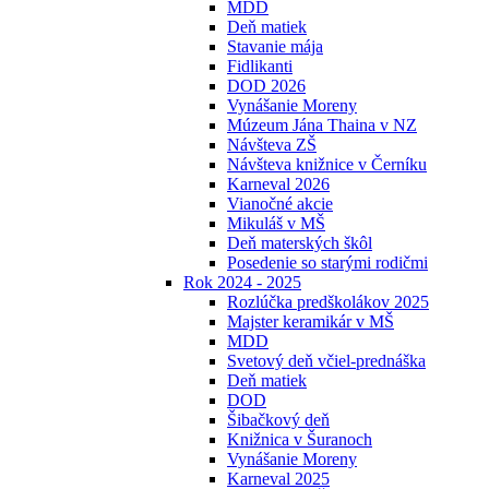
MDD
Deň matiek
Stavanie mája
Fidlikanti
DOD 2026
Vynášanie Moreny
Múzeum Jána Thaina v NZ
Návšteva ZŠ
Návšteva knižnice v Černíku
Karneval 2026
Vianočné akcie
Mikuláš v MŠ
Deň materských škôl
Posedenie so starými rodičmi
Rok 2024 - 2025
Rozlúčka predškolákov 2025
Majster keramikár v MŠ
MDD
Svetový deň včiel-prednáška
Deň matiek
DOD
Šibačkový deň
Knižnica v Šuranoch
Vynášanie Moreny
Karneval 2025