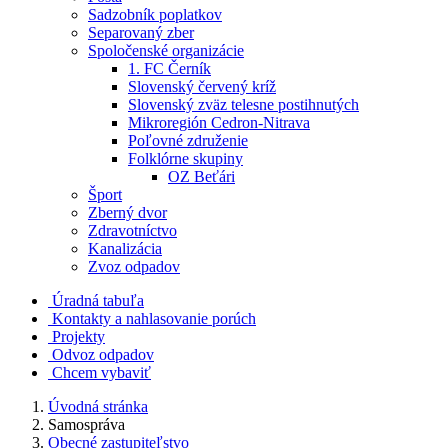
Sadzobník poplatkov
Separovaný zber
Spoločenské organizácie
1. FC Černík
Slovenský červený kríž
Slovenský zväz telesne postihnutých
Mikroregión Cedron-Nitrava
Poľovné združenie
Folklórne skupiny
OZ Beťári
Šport
Zberný dvor
Zdravotníctvo
Kanalizácia
Zvoz odpadov
Úradná tabuľa
Kontakty a nahlasovanie porúch
Projekty
Odvoz odpadov
Chcem vybaviť
Úvodná stránka
Samospráva
Obecné zastupiteľstvo