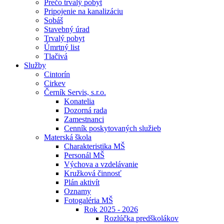
Prečo trvalý pobyt
Pripojenie na kanalizáciu
Sobáš
Stavebný úrad
Trvalý pobyt
Úmrtný list
Tlačivá
Služby
Cintorín
Cirkev
Černík Servis, s.r.o.
Konatelia
Dozorná rada
Zamestnanci
Cenník poskytovaných služieb
Materská škola
Charakteristika MŠ
Personál MŠ
Výchova a vzdelávanie
Kružková činnosť
Plán aktivít
Oznamy
Fotogaléria MŠ
Rok 2025 - 2026
Rozlúčka predškolákov