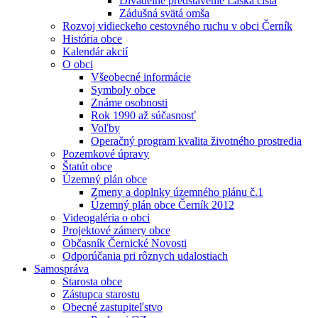
Divadelné predstavenie Láska čistá
Zádušná svätá omša
Rozvoj vidieckeho cestovného ruchu v obci Černík
História obce
Kalendár akcií
O obci
Všeobecné informácie
Symboly obce
Známe osobnosti
Rok 1990 až súčasnosť
Voľby
Operačný program kvalita životného prostredia
Pozemkové úpravy
Štatút obce
Územný plán obce
Zmeny a doplnky územného plánu č.1
Územný plán obce Černík 2012
Videogaléria o obci
Projektové zámery obce
Občasník Černické Novosti
Odporúčania pri rôznych udalostiach
Samospráva
Starosta obce
Zástupca starostu
Obecné zastupiteľstvo