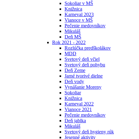
Sokoliar v MŠ
Knižnica
Karneval 2023
Vianoce v MŠ
Pečenie medovníkov
Mikuláš
Deň MŠ
Rok 2021 - 2022
Rozlúčka predškolákov
MDD
Svetový deň včiel
Svetový deň pohybu
Deň Zeme
Jarné tvorivé dielne
Deň vody
Vynášanie Moreny
Sokoliar
Knižnica
Karneval 2022
Vianoce 2021
Pečenie medovníkov
Deň jablka
Mikuláš
Svetový deň hygieny rúk
Jesenné aktivity