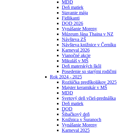
MDD
Deň matiek
Stavanie mája
Fidlikanti
DOD 2026
Vynášanie Moreny
Múzeum Jána Thaina v NZ
Návšteva ZŠ
Návšteva knižnice v Černíku
Karneval 2026
Vianočné akcie
Mikuláš v MŠ
Deň materských škôl
Posedenie so starými rodičmi
Rok 2024 - 2025
Rozlúčka predškolákov 2025
Majster keramikár v MŠ
MDD
Svetový deň včiel-prednáška
Deň matiek
DOD
Šibačkový deň
Knižnica v Šuranoch
Vynášanie Moreny
Karneval 2025