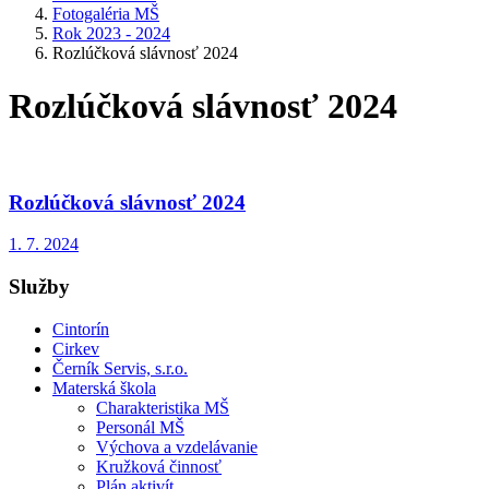
Fotogaléria MŠ
Rok 2023 - 2024
Rozlúčková slávnosť 2024
Rozlúčková slávnosť 2024
Rozlúčková slávnosť 2024
1. 7. 2024
Služby
Cintorín
Cirkev
Černík Servis, s.r.o.
Materská škola
Charakteristika MŠ
Personál MŠ
Výchova a vzdelávanie
Kružková činnosť
Plán aktivít