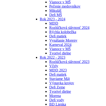
Vianoce v MŠ
Pečenie medovníkov
Mikuláš
Deň MŠ
Rok 2023 - 2024
MDD
Rozlúčková slávnosť 2024
Rýchla kolobežka
Deň matiek
Vynášanie Moreny
Karneval 2024
Vianoce v MŠ
Tvorivé dielne
Rok 2022 - 2023
Rozlúčková slávnosť 2023
Včely
MDD 2023
Deň matiek
Staviame Máj
Výstavka krojov
Deň Zeme
Tvorivé dielne
Morena
Deň vody
BD Lienka