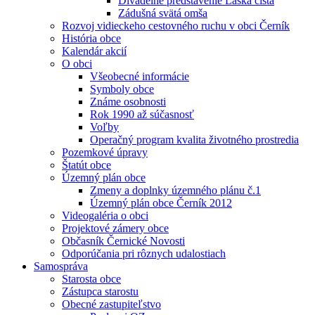
Divadelné predstavenie Láska čistá
Zádušná svätá omša
Rozvoj vidieckeho cestovného ruchu v obci Černík
História obce
Kalendár akcií
O obci
Všeobecné informácie
Symboly obce
Známe osobnosti
Rok 1990 až súčasnosť
Voľby
Operačný program kvalita životného prostredia
Pozemkové úpravy
Štatút obce
Územný plán obce
Zmeny a doplnky územného plánu č.1
Územný plán obce Černík 2012
Videogaléria o obci
Projektové zámery obce
Občasník Černické Novosti
Odporúčania pri rôznych udalostiach
Samospráva
Starosta obce
Zástupca starostu
Obecné zastupiteľstvo