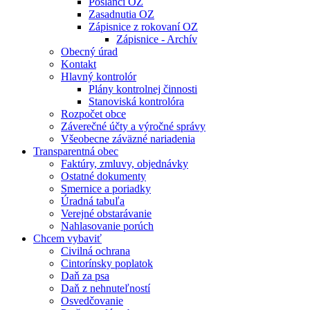
Poslanci OZ
Zasadnutia OZ
Zápisnice z rokovaní OZ
Zápisnice - Archív
Obecný úrad
Kontakt
Hlavný kontrolór
Plány kontrolnej činnosti
Stanoviská kontrolóra
Rozpočet obce
Záverečné účty a výročné správy
Všeobecne záväzné nariadenia
Transparentná obec
Faktúry, zmluvy, objednávky
Ostatné dokumenty
Smernice a poriadky
Úradná tabuľa
Verejné obstarávanie
Nahlasovanie porúch
Chcem vybaviť
Civilná ochrana
Cintorínsky poplatok
Daň za psa
Daň z nehnuteľností
Osvedčovanie