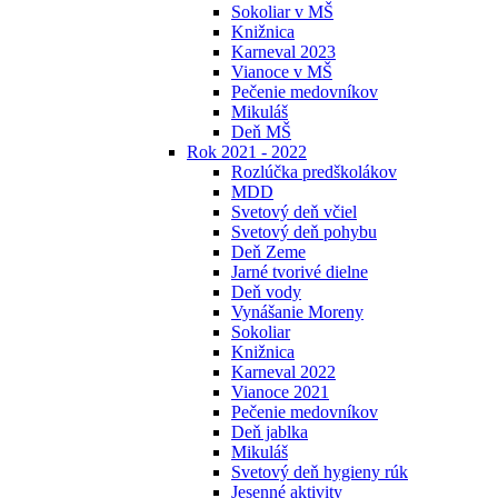
Sokoliar v MŠ
Knižnica
Karneval 2023
Vianoce v MŠ
Pečenie medovníkov
Mikuláš
Deň MŠ
Rok 2021 - 2022
Rozlúčka predškolákov
MDD
Svetový deň včiel
Svetový deň pohybu
Deň Zeme
Jarné tvorivé dielne
Deň vody
Vynášanie Moreny
Sokoliar
Knižnica
Karneval 2022
Vianoce 2021
Pečenie medovníkov
Deň jablka
Mikuláš
Svetový deň hygieny rúk
Jesenné aktivity