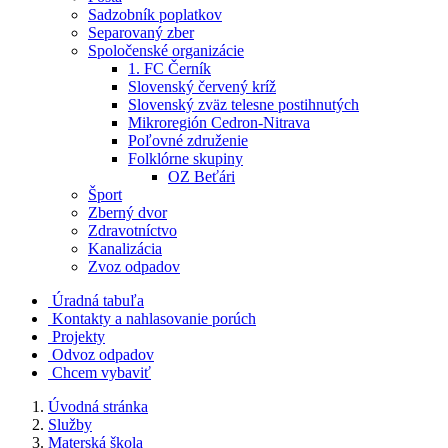
Sadzobník poplatkov
Separovaný zber
Spoločenské organizácie
1. FC Černík
Slovenský červený kríž
Slovenský zväz telesne postihnutých
Mikroregión Cedron-Nitrava
Poľovné združenie
Folklórne skupiny
OZ Beťári
Šport
Zberný dvor
Zdravotníctvo
Kanalizácia
Zvoz odpadov
Úradná tabuľa
Kontakty a nahlasovanie porúch
Projekty
Odvoz odpadov
Chcem vybaviť
Úvodná stránka
Služby
Materská škola