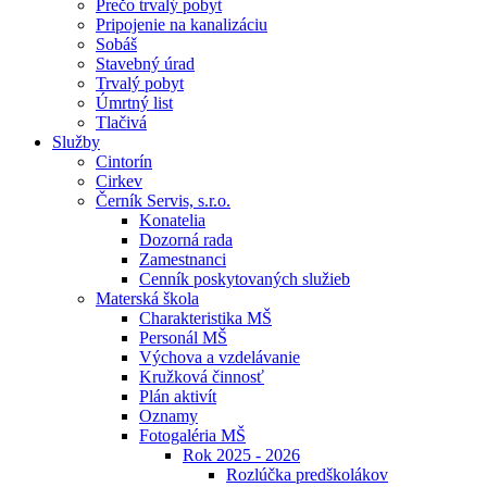
Prečo trvalý pobyt
Pripojenie na kanalizáciu
Sobáš
Stavebný úrad
Trvalý pobyt
Úmrtný list
Tlačivá
Služby
Cintorín
Cirkev
Černík Servis, s.r.o.
Konatelia
Dozorná rada
Zamestnanci
Cenník poskytovaných služieb
Materská škola
Charakteristika MŠ
Personál MŠ
Výchova a vzdelávanie
Kružková činnosť
Plán aktivít
Oznamy
Fotogaléria MŠ
Rok 2025 - 2026
Rozlúčka predškolákov