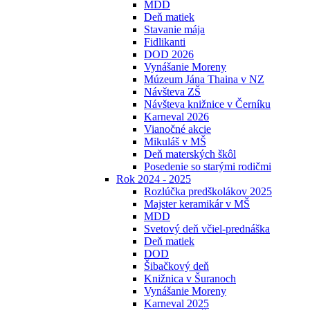
MDD
Deň matiek
Stavanie mája
Fidlikanti
DOD 2026
Vynášanie Moreny
Múzeum Jána Thaina v NZ
Návšteva ZŠ
Návšteva knižnice v Černíku
Karneval 2026
Vianočné akcie
Mikuláš v MŠ
Deň materských škôl
Posedenie so starými rodičmi
Rok 2024 - 2025
Rozlúčka predškolákov 2025
Majster keramikár v MŠ
MDD
Svetový deň včiel-prednáška
Deň matiek
DOD
Šibačkový deň
Knižnica v Šuranoch
Vynášanie Moreny
Karneval 2025