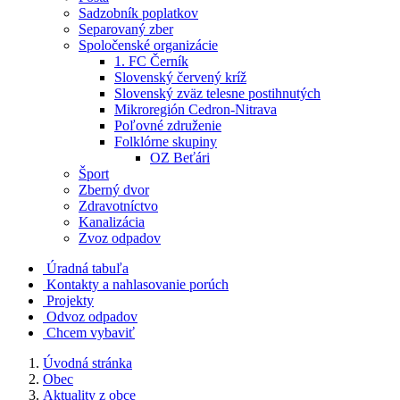
Sadzobník poplatkov
Separovaný zber
Spoločenské organizácie
1. FC Černík
Slovenský červený kríž
Slovenský zväz telesne postihnutých
Mikroregión Cedron-Nitrava
Poľovné združenie
Folklórne skupiny
OZ Beťári
Šport
Zberný dvor
Zdravotníctvo
Kanalizácia
Zvoz odpadov
Úradná tabuľa
Kontakty a nahlasovanie porúch
Projekty
Odvoz odpadov
Chcem vybaviť
Úvodná stránka
Obec
Aktuality z obce