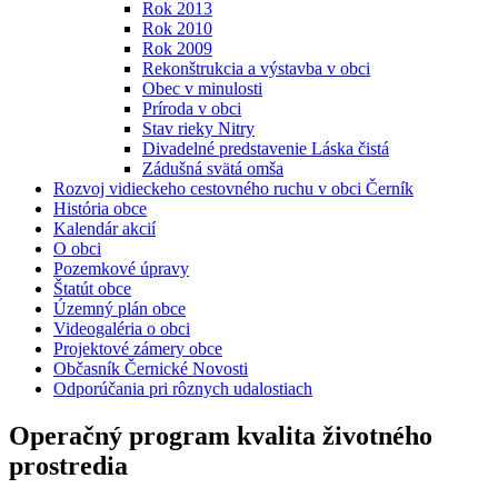
Rok 2013
Rok 2010
Rok 2009
Rekonštrukcia a výstavba v obci
Obec v minulosti
Príroda v obci
Stav rieky Nitry
Divadelné predstavenie Láska čistá
Zádušná svätá omša
Rozvoj vidieckeho cestovného ruchu v obci Černík
História obce
Kalendár akcií
O obci
Pozemkové úpravy
Štatút obce
Územný plán obce
Videogaléria o obci
Projektové zámery obce
Občasník Černické Novosti
Odporúčania pri rôznych udalostiach
Operačný program kvalita životného
prostredia