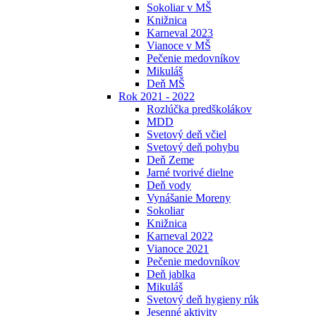
Sokoliar v MŠ
Knižnica
Karneval 2023
Vianoce v MŠ
Pečenie medovníkov
Mikuláš
Deň MŠ
Rok 2021 - 2022
Rozlúčka predškolákov
MDD
Svetový deň včiel
Svetový deň pohybu
Deň Zeme
Jarné tvorivé dielne
Deň vody
Vynášanie Moreny
Sokoliar
Knižnica
Karneval 2022
Vianoce 2021
Pečenie medovníkov
Deň jablka
Mikuláš
Svetový deň hygieny rúk
Jesenné aktivity