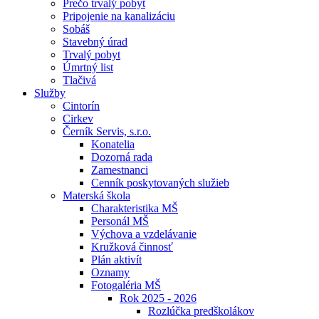
Prečo trvalý pobyt
Pripojenie na kanalizáciu
Sobáš
Stavebný úrad
Trvalý pobyt
Úmrtný list
Tlačivá
Služby
Cintorín
Cirkev
Černík Servis, s.r.o.
Konatelia
Dozorná rada
Zamestnanci
Cenník poskytovaných služieb
Materská škola
Charakteristika MŠ
Personál MŠ
Výchova a vzdelávanie
Kružková činnosť
Plán aktivít
Oznamy
Fotogaléria MŠ
Rok 2025 - 2026
Rozlúčka predškolákov