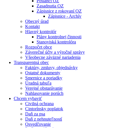
Poslanci OZ
Zasadnutia OZ
Zápisnice z rokovaní OZ
Zápisnice - Archív
Obecný úrad
Kontakt
Hlavný kontrolór
Plány kontrolnej činnosti
Stanoviská kontrolóra
Rozpočet obce
Záverečné účty a výročné správy
Všeobecne záväzné nariadenia
Transparentná obec
Faktúry, zmluvy, objednávky
Ostatné dokumenty
Smernice a poriadky
Úradná tabuľa
Verejné obstarávanie
Nahlasovanie porúch
Chcem vybaviť
Civilná ochrana
Cintorínsky poplatok
Daň za psa
Daň z nehnuteľností
Osvedčovanie