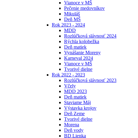
Vianoce v MŠ
Pečenie medovníkov
Mikuláš
Deň MŠ
Rok 2023 - 2024
MDD
Rozlúčková slávnosť 2024
Rýchla kolobežka
Deň matiek
Vynášanie Moreny
Karneval 2024
Vianoce v MŠ
Tvorivé dielne
Rok 2022 - 2023
Rozlúčková slávnosť 2023
Včely
MDD 2023
Deň matiek
Staviame Máj
Výstavka krojov
Deň Zeme
Tvorivé dielne
Morena
Deň vody
BD Lienka