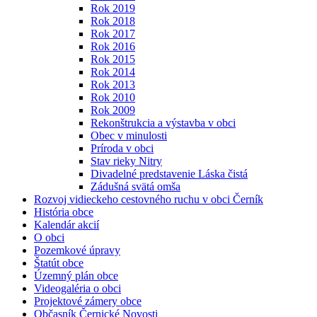
Rok 2019
Rok 2018
Rok 2017
Rok 2016
Rok 2015
Rok 2014
Rok 2013
Rok 2010
Rok 2009
Rekonštrukcia a výstavba v obci
Obec v minulosti
Príroda v obci
Stav rieky Nitry
Divadelné predstavenie Láska čistá
Zádušná svätá omša
Rozvoj vidieckeho cestovného ruchu v obci Černík
História obce
Kalendár akcií
O obci
Pozemkové úpravy
Štatút obce
Územný plán obce
Videogaléria o obci
Projektové zámery obce
Občasník Černické Novosti