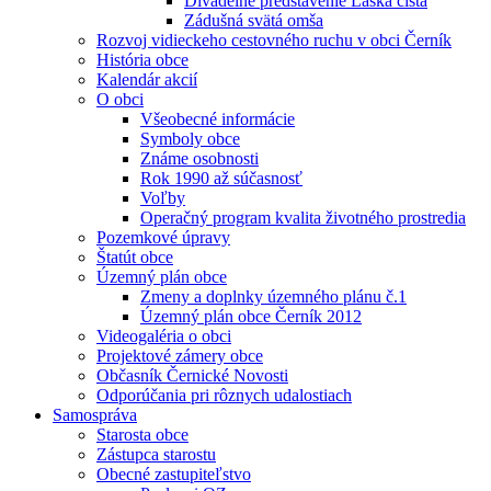
Divadelné predstavenie Láska čistá
Zádušná svätá omša
Rozvoj vidieckeho cestovného ruchu v obci Černík
História obce
Kalendár akcií
O obci
Všeobecné informácie
Symboly obce
Známe osobnosti
Rok 1990 až súčasnosť
Voľby
Operačný program kvalita životného prostredia
Pozemkové úpravy
Štatút obce
Územný plán obce
Zmeny a doplnky územného plánu č.1
Územný plán obce Černík 2012
Videogaléria o obci
Projektové zámery obce
Občasník Černické Novosti
Odporúčania pri rôznych udalostiach
Samospráva
Starosta obce
Zástupca starostu
Obecné zastupiteľstvo