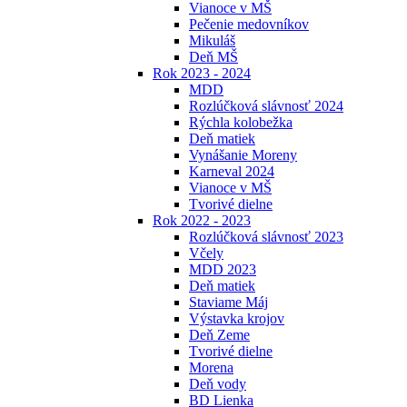
Vianoce v MŠ
Pečenie medovníkov
Mikuláš
Deň MŠ
Rok 2023 - 2024
MDD
Rozlúčková slávnosť 2024
Rýchla kolobežka
Deň matiek
Vynášanie Moreny
Karneval 2024
Vianoce v MŠ
Tvorivé dielne
Rok 2022 - 2023
Rozlúčková slávnosť 2023
Včely
MDD 2023
Deň matiek
Staviame Máj
Výstavka krojov
Deň Zeme
Tvorivé dielne
Morena
Deň vody
BD Lienka