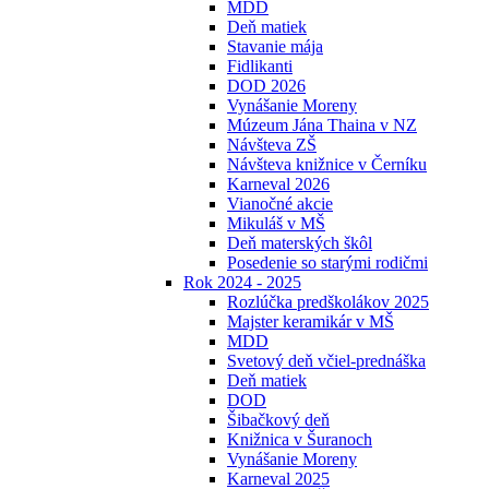
MDD
Deň matiek
Stavanie mája
Fidlikanti
DOD 2026
Vynášanie Moreny
Múzeum Jána Thaina v NZ
Návšteva ZŠ
Návšteva knižnice v Černíku
Karneval 2026
Vianočné akcie
Mikuláš v MŠ
Deň materských škôl
Posedenie so starými rodičmi
Rok 2024 - 2025
Rozlúčka predškolákov 2025
Majster keramikár v MŠ
MDD
Svetový deň včiel-prednáška
Deň matiek
DOD
Šibačkový deň
Knižnica v Šuranoch
Vynášanie Moreny
Karneval 2025