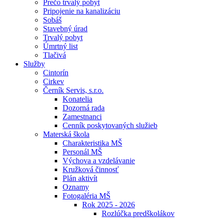
Prečo trvalý pobyt
Pripojenie na kanalizáciu
Sobáš
Stavebný úrad
Trvalý pobyt
Úmrtný list
Tlačivá
Služby
Cintorín
Cirkev
Černík Servis, s.r.o.
Konatelia
Dozorná rada
Zamestnanci
Cenník poskytovaných služieb
Materská škola
Charakteristika MŠ
Personál MŠ
Výchova a vzdelávanie
Kružková činnosť
Plán aktivít
Oznamy
Fotogaléria MŠ
Rok 2025 - 2026
Rozlúčka predškolákov