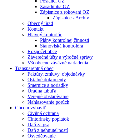
Poslanci OZ
Zasadnutia OZ
Zápisnice z rokovaní OZ
Zápisnice - Archív
Obecný úrad
Kontakt
Hlavný kontrolór
Plány kontrolnej činnosti
Stanoviská kontrolóra
Rozpočet obce
Záverečné účty a výročné správy
Všeobecne záväzné nariadenia
Transparentná obec
Faktúry, zmluvy, objednávky
Ostatné dokumenty
Smernice a poriadky
Úradná tabuľa
Verejné obstarávanie
Nahlasovanie porúch
Chcem vybaviť
Civilná ochrana
Cintorínsky poplatok
Daň za psa
Daň z nehnuteľností
Osvedčovanie