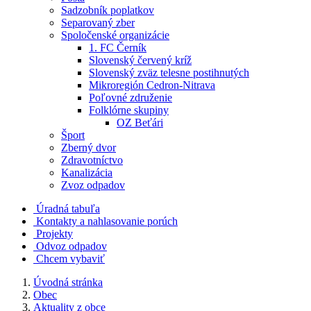
Sadzobník poplatkov
Separovaný zber
Spoločenské organizácie
1. FC Černík
Slovenský červený kríž
Slovenský zväz telesne postihnutých
Mikroregión Cedron-Nitrava
Poľovné združenie
Folklórne skupiny
OZ Beťári
Šport
Zberný dvor
Zdravotníctvo
Kanalizácia
Zvoz odpadov
Úradná tabuľa
Kontakty a nahlasovanie porúch
Projekty
Odvoz odpadov
Chcem vybaviť
Úvodná stránka
Obec
Aktuality z obce