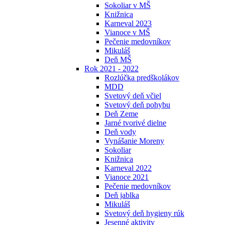
Sokoliar v MŠ
Knižnica
Karneval 2023
Vianoce v MŠ
Pečenie medovníkov
Mikuláš
Deň MŠ
Rok 2021 - 2022
Rozlúčka predškolákov
MDD
Svetový deň včiel
Svetový deň pohybu
Deň Zeme
Jarné tvorivé dielne
Deň vody
Vynášanie Moreny
Sokoliar
Knižnica
Karneval 2022
Vianoce 2021
Pečenie medovníkov
Deň jablka
Mikuláš
Svetový deň hygieny rúk
Jesenné aktivity