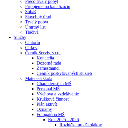
Prečo trvalý pobyt
Pripojenie na kanalizáciu
Sobáš
Stavebný úrad
Trvalý pobyt
Úmrtný list
Tlačivá
Služby
Cintorín
Cirkev
Černík Servis, s.r.o.
Konatelia
Dozorná rada
Zamestnanci
Cenník poskytovaných služieb
Materská škola
Charakteristika MŠ
Personál MŠ
Výchova a vzdelávanie
Kružková činnosť
Plán aktivít
Oznamy
Fotogaléria MŠ
Rok 2025 - 2026
Rozlúčka predškolákov