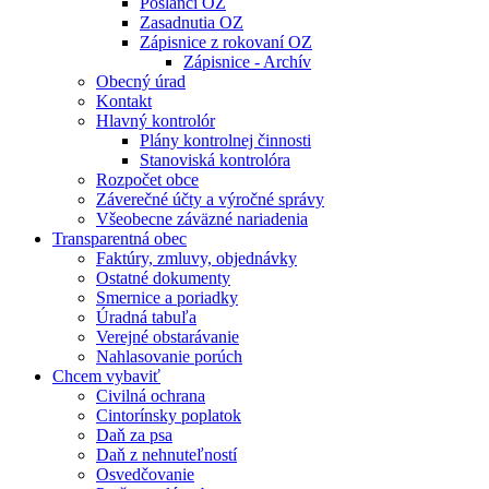
Poslanci OZ
Zasadnutia OZ
Zápisnice z rokovaní OZ
Zápisnice - Archív
Obecný úrad
Kontakt
Hlavný kontrolór
Plány kontrolnej činnosti
Stanoviská kontrolóra
Rozpočet obce
Záverečné účty a výročné správy
Všeobecne záväzné nariadenia
Transparentná obec
Faktúry, zmluvy, objednávky
Ostatné dokumenty
Smernice a poriadky
Úradná tabuľa
Verejné obstarávanie
Nahlasovanie porúch
Chcem vybaviť
Civilná ochrana
Cintorínsky poplatok
Daň za psa
Daň z nehnuteľností
Osvedčovanie