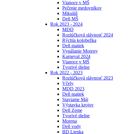
Vianoce v MŠ
Pečenie medovníkov
Mikuláš
Deň MŠ
Rok 2023 - 2024
MDD
Rozlúčková slávnosť 2024
Rýchla kolobežka
Deň matiek
Vynášanie Moreny
Karneval 2024
Vianoce v MŠ
Tvorivé dielne
Rok 2022 - 2023
Rozlúčková slávnosť 2023
Včely
MDD 2023
Deň matiek
Staviame Máj
Výstavka krojov
Deň Zeme
Tvorivé dielne
Morena
Deň vody
BD Lienka