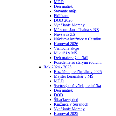
MDD
Deň matiek
Stavanie mája
Fidlikanti
DOD 2026
Vynášanie Moreny
Múzeum Jána Thaina v NZ
Návšteva ZŠ
Návšteva knižnice v Černíku
Karneval 2026
Vianočné akcie
Mikuláš v MŠ
Deň materských škôl
Posedenie so starými rodičmi
Rok 2024 - 2025
Rozlúčka predškolákov 2025
Majster keramikár v MŠ
MDD
Svetový deň včiel-prednáška
Deň matiek
DOD
Šibačkový deň
Knižnica v Šuranoch
Vynášanie Moreny
Karneval 2025