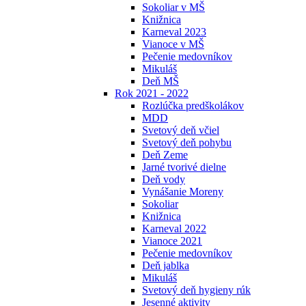
Sokoliar v MŠ
Knižnica
Karneval 2023
Vianoce v MŠ
Pečenie medovníkov
Mikuláš
Deň MŠ
Rok 2021 - 2022
Rozlúčka predškolákov
MDD
Svetový deň včiel
Svetový deň pohybu
Deň Zeme
Jarné tvorivé dielne
Deň vody
Vynášanie Moreny
Sokoliar
Knižnica
Karneval 2022
Vianoce 2021
Pečenie medovníkov
Deň jablka
Mikuláš
Svetový deň hygieny rúk
Jesenné aktivity