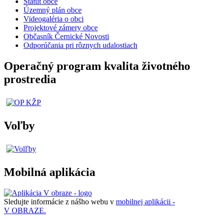
Štatút obce
Územný plán obce
Videogaléria o obci
Projektové zámery obce
Občasník Černické Novosti
Odporúčania pri rôznych udalostiach
Operačný program kvalita životného
prostredia
Voľby
Mobilná aplikácia
Sledujte informácie z nášho webu v
mobilnej aplikácii -
V OBRAZE.