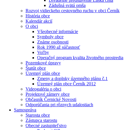
Divadelné predstavenie Láska čistá
Zádušná svätá omša
Rozvoj vidieckeho cestovného ruchu v obci Černík
História obce
Kalendár akcií
O obci
Všeobecné informácie
Symboly obce
Známe osobnosti
Rok 1990 až súčasnosť
Voľby
Operačný program kvalita životného prostredia
Pozemkové úpravy
Štatút obce
Územný plán obce
Zmeny a doplnky územného plánu č.1
Územný plán obce Černík 2012
Videogaléria o obci
Projektové zámery obce
Občasník Černické Novosti
Odporúčania pri rôznych udalostiach
Samospráva
Starosta obce
Zástupca starostu
Obecné zastupiteľstvo