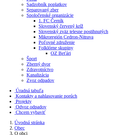
Sadzobník poplatkov
Separovaný zber
Spoločenské organizácie
1. FC Černík
Slovenský červený kríž
Slovenský zväz telesne postihnutých
Mikroregión Cedron-Nitrava
Poľovné združenie
Folklórne skupiny
OZ Beťári
Šport
Zberný dvor
Zdravotníctvo
Kanalizácia
Zvoz odpadov
Úradná tabuľa
Kontakty a nahlasovanie porúch
Projekty
Odvoz odpadov
Chcem vybaviť
Úvodná stránka
Obec
O obci