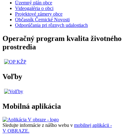
Územný plán obce
Videogaléria o obci
Projektové zámery obce
Občasník Černické Novosti
Odporúčania pri rôznych udalostiach
Operačný program kvalita životného
prostredia
Voľby
Mobilná aplikácia
Sledujte informácie z nášho webu v
mobilnej aplikácii -
V OBRAZE.