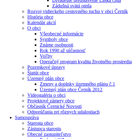
Divadelné predstavenie Láska čistá
Zádušná svätá omša
Rozvoj vidieckeho cestovného ruchu v obci Černík
História obce
Kalendár akcií
O obci
Všeobecné informácie
Symboly obce
Známe osobnosti
Rok 1990 až súčasnosť
Voľby
Operačný program kvalita životného prostredia
Pozemkové úpravy
Štatút obce
Územný plán obce
Zmeny a doplnky územného plánu č.1
Územný plán obce Černík 2012
Videogaléria o obci
Projektové zámery obce
Občasník Černické Novosti
Odporúčania pri rôznych udalostiach
Samospráva
Starosta obce
Zástupca starostu
Obecné zastupiteľstvo