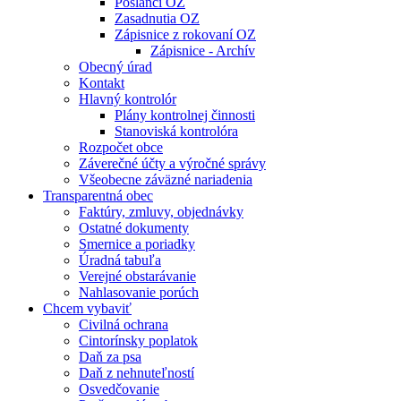
Poslanci OZ
Zasadnutia OZ
Zápisnice z rokovaní OZ
Zápisnice - Archív
Obecný úrad
Kontakt
Hlavný kontrolór
Plány kontrolnej činnosti
Stanoviská kontrolóra
Rozpočet obce
Záverečné účty a výročné správy
Všeobecne záväzné nariadenia
Transparentná obec
Faktúry, zmluvy, objednávky
Ostatné dokumenty
Smernice a poriadky
Úradná tabuľa
Verejné obstarávanie
Nahlasovanie porúch
Chcem vybaviť
Civilná ochrana
Cintorínsky poplatok
Daň za psa
Daň z nehnuteľností
Osvedčovanie