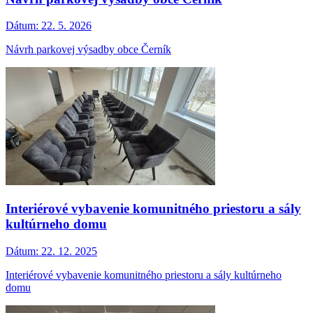
Dátum:
22. 5. 2026
Návrh parkovej výsadby obce Černík
Interiérové vybavenie komunitného priestoru a sály
kultúrneho domu
Dátum:
22. 12. 2025
Interiérové vybavenie komunitného priestoru a sály kultúrneho
domu