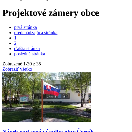
Projektové zámery obce
prvá stránka
predchádzajúca stránka
1
2
ďalšia stránka
posledná stránka
Zobrazené
1
-
30
z 35
Zobraziť všetko
Návrh parkovej výsadby obce Černík