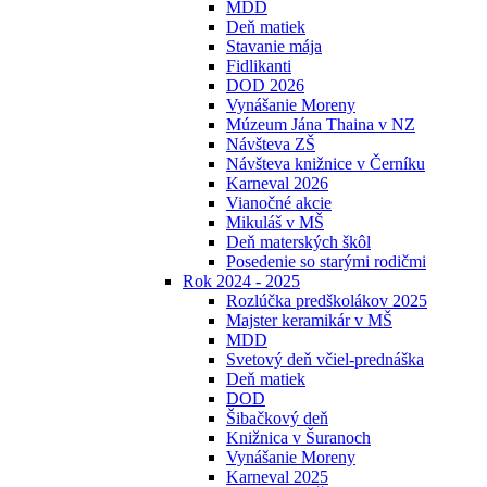
MDD
Deň matiek
Stavanie mája
Fidlikanti
DOD 2026
Vynášanie Moreny
Múzeum Jána Thaina v NZ
Návšteva ZŠ
Návšteva knižnice v Černíku
Karneval 2026
Vianočné akcie
Mikuláš v MŠ
Deň materských škôl
Posedenie so starými rodičmi
Rok 2024 - 2025
Rozlúčka predškolákov 2025
Majster keramikár v MŠ
MDD
Svetový deň včiel-prednáška
Deň matiek
DOD
Šibačkový deň
Knižnica v Šuranoch
Vynášanie Moreny
Karneval 2025