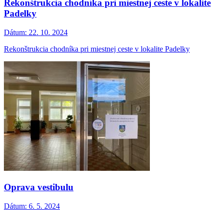
Rekonštrukcia chodníka pri miestnej ceste v lokalite
Padelky
Dátum:
22. 10. 2024
Rekonštrukcia chodníka pri miestnej ceste v lokalite Padelky
Oprava vestibulu
Dátum:
6. 5. 2024