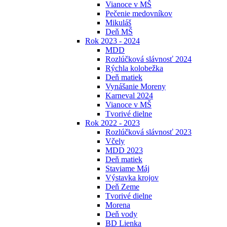
Vianoce v MŠ
Pečenie medovníkov
Mikuláš
Deň MŠ
Rok 2023 - 2024
MDD
Rozlúčková slávnosť 2024
Rýchla kolobežka
Deň matiek
Vynášanie Moreny
Karneval 2024
Vianoce v MŠ
Tvorivé dielne
Rok 2022 - 2023
Rozlúčková slávnosť 2023
Včely
MDD 2023
Deň matiek
Staviame Máj
Výstavka krojov
Deň Zeme
Tvorivé dielne
Morena
Deň vody
BD Lienka