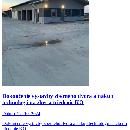
Dokončenie výstavby zberného dvora a nákup
technológií na zber a triedenie KO
Dátum:
22. 10. 2024
Dokončenie výstavby zberného dvora a nákup technológií na zber a
triedenie KO