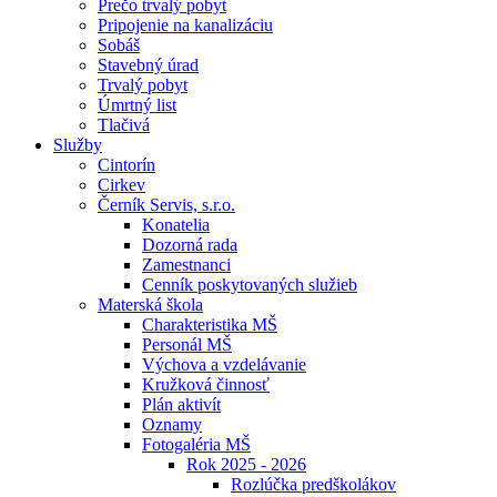
Prečo trvalý pobyt
Pripojenie na kanalizáciu
Sobáš
Stavebný úrad
Trvalý pobyt
Úmrtný list
Tlačivá
Služby
Cintorín
Cirkev
Černík Servis, s.r.o.
Konatelia
Dozorná rada
Zamestnanci
Cenník poskytovaných služieb
Materská škola
Charakteristika MŠ
Personál MŠ
Výchova a vzdelávanie
Kružková činnosť
Plán aktivít
Oznamy
Fotogaléria MŠ
Rok 2025 - 2026
Rozlúčka predškolákov