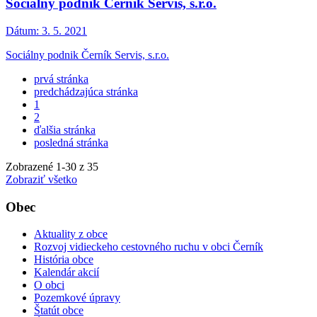
Sociálny podnik Černík Servis, s.r.o.
Dátum:
3. 5. 2021
Sociálny podnik Černík Servis, s.r.o.
prvá stránka
predchádzajúca stránka
1
2
ďalšia stránka
posledná stránka
Zobrazené
1
-
30
z 35
Zobraziť všetko
Obec
Aktuality z obce
Rozvoj vidieckeho cestovného ruchu v obci Černík
História obce
Kalendár akcií
O obci
Pozemkové úpravy
Štatút obce