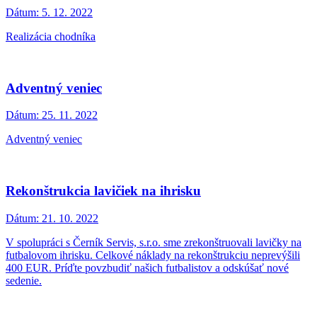
Dátum:
5. 12. 2022
Realizácia chodníka
Adventný veniec
Dátum:
25. 11. 2022
Adventný veniec
Rekonštrukcia lavičiek na ihrisku
Dátum:
21. 10. 2022
V spolupráci s Černík Servis, s.r.o. sme zrekonštruovali lavičky na
futbalovom ihrisku. Celkové náklady na rekonštrukciu neprevýšili
400 EUR. Príďte povzbudiť našich futbalistov a odskúšať nové
sedenie.