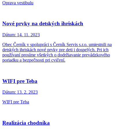
Oprava vestibulu
Nové prvky na detských ihriskách
Dátum:
14. 11. 2023
Obec Černík v spolupráci s Černík Servis s.r.o. umiestnili na
detských ihriskách nové prvky pre deti i dospelých. Pri ich
používaní prosíme všetkých o dodržiavanie prevádzkového
poriadku a bezpečnosti pri cvičení.
WIFI pre Teba
Dátum:
13. 2. 2023
WIFI pre Teba
Realizácia chodníka