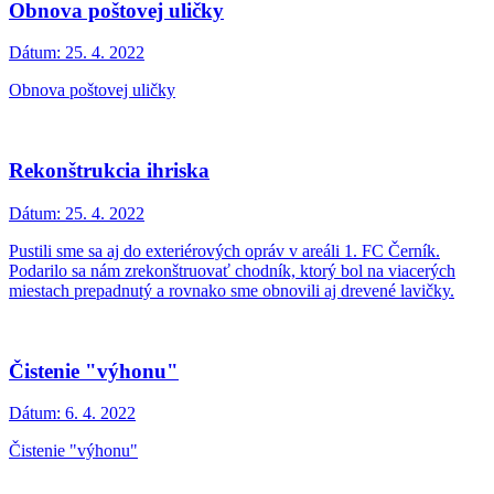
Obnova poštovej uličky
Dátum:
25. 4. 2022
Obnova poštovej uličky
Rekonštrukcia ihriska
Dátum:
25. 4. 2022
Pustili sme sa aj do exteriérových opráv v areáli 1. FC Černík.
Podarilo sa nám zrekonštruovať chodník, ktorý bol na viacerých
miestach prepadnutý a rovnako sme obnovili aj drevené lavičky.
Čistenie "výhonu"
Dátum:
6. 4. 2022
Čistenie "výhonu"