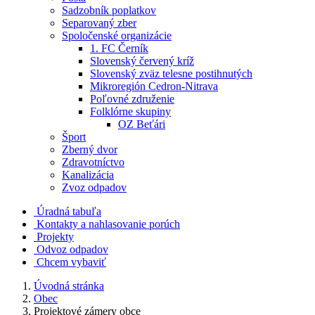
Sadzobník poplatkov
Separovaný zber
Spoločenské organizácie
1. FC Černík
Slovenský červený kríž
Slovenský zväz telesne postihnutých
Mikroregión Cedron-Nitrava
Poľovné združenie
Folklórne skupiny
OZ Beťári
Šport
Zberný dvor
Zdravotníctvo
Kanalizácia
Zvoz odpadov
Úradná tabuľa
Kontakty a nahlasovanie porúch
Projekty
Odvoz odpadov
Chcem vybaviť
Úvodná stránka
Obec
Projektové zámery obce