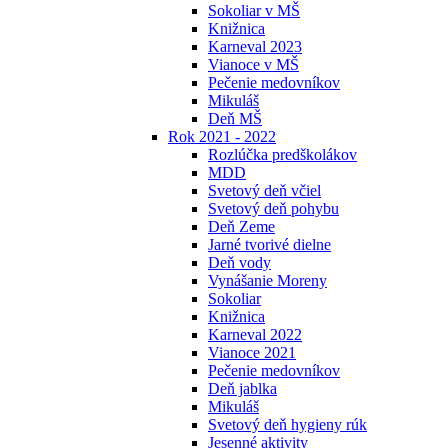
Sokoliar v MŠ
Knižnica
Karneval 2023
Vianoce v MŠ
Pečenie medovníkov
Mikuláš
Deň MŠ
Rok 2021 - 2022
Rozlúčka predškolákov
MDD
Svetový deň včiel
Svetový deň pohybu
Deň Zeme
Jarné tvorivé dielne
Deň vody
Vynášanie Moreny
Sokoliar
Knižnica
Karneval 2022
Vianoce 2021
Pečenie medovníkov
Deň jablka
Mikuláš
Svetový deň hygieny rúk
Jesenné aktivity