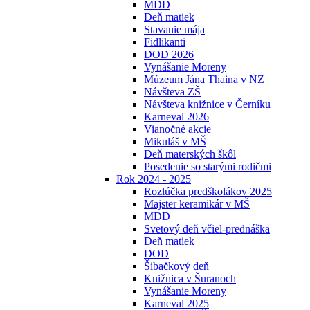
MDD
Deň matiek
Stavanie mája
Fidlikanti
DOD 2026
Vynášanie Moreny
Múzeum Jána Thaina v NZ
Návšteva ZŠ
Návšteva knižnice v Černíku
Karneval 2026
Vianočné akcie
Mikuláš v MŠ
Deň materských škôl
Posedenie so starými rodičmi
Rok 2024 - 2025
Rozlúčka predškolákov 2025
Majster keramikár v MŠ
MDD
Svetový deň včiel-prednáška
Deň matiek
DOD
Šibačkový deň
Knižnica v Šuranoch
Vynášanie Moreny
Karneval 2025