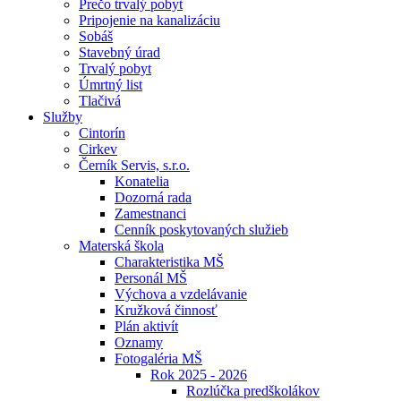
Prečo trvalý pobyt
Pripojenie na kanalizáciu
Sobáš
Stavebný úrad
Trvalý pobyt
Úmrtný list
Tlačivá
Služby
Cintorín
Cirkev
Černík Servis, s.r.o.
Konatelia
Dozorná rada
Zamestnanci
Cenník poskytovaných služieb
Materská škola
Charakteristika MŠ
Personál MŠ
Výchova a vzdelávanie
Kružková činnosť
Plán aktivít
Oznamy
Fotogaléria MŠ
Rok 2025 - 2026
Rozlúčka predškolákov