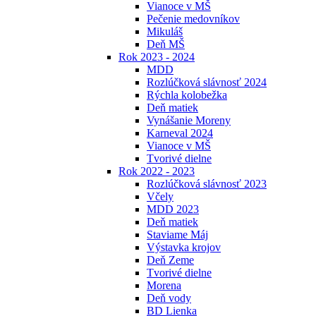
Vianoce v MŠ
Pečenie medovníkov
Mikuláš
Deň MŠ
Rok 2023 - 2024
MDD
Rozlúčková slávnosť 2024
Rýchla kolobežka
Deň matiek
Vynášanie Moreny
Karneval 2024
Vianoce v MŠ
Tvorivé dielne
Rok 2022 - 2023
Rozlúčková slávnosť 2023
Včely
MDD 2023
Deň matiek
Staviame Máj
Výstavka krojov
Deň Zeme
Tvorivé dielne
Morena
Deň vody
BD Lienka