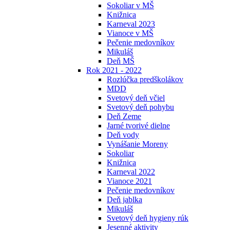
Sokoliar v MŠ
Knižnica
Karneval 2023
Vianoce v MŠ
Pečenie medovníkov
Mikuláš
Deň MŠ
Rok 2021 - 2022
Rozlúčka predškolákov
MDD
Svetový deň včiel
Svetový deň pohybu
Deň Zeme
Jarné tvorivé dielne
Deň vody
Vynášanie Moreny
Sokoliar
Knižnica
Karneval 2022
Vianoce 2021
Pečenie medovníkov
Deň jablka
Mikuláš
Svetový deň hygieny rúk
Jesenné aktivity