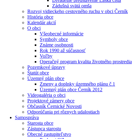
Divadelné predstavenie Láska čistá
Zádušná svätá omša
Rozvoj vidieckeho cestovného ruchu v obci Černík
História obce
Kalendár akcií
O obci
Všeobecné informácie
Symboly obce
Známe osobnosti
Rok 1990 až súčasnosť
Voľby
Operačný program kvalita životného prostredia
Pozemkové úpravy
Štatút obce
Územný plán obce
Zmeny a doplnky územného plánu č.1
Územný plán obce Černík 2012
Videogaléria o obci
Projektové zámery obce
Občasník Černické Novosti
Odporúčania pri rôznych udalostiach
Samospráva
Starosta obce
Zástupca starostu
Obecné zastupiteľstvo