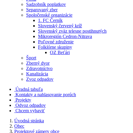
Sadzobník poplatkov
Separovaný zber
Spoločenské organizácie
1. FC Černík
Slovenský červený kríž
Slovenský zväz telesne postihnutých
Mikroregión Cedron-Nitrava
Poľovné združenie
Folklórne skupiny
OZ Beťári
Šport
Zberný dvor
Zdravotníctvo
Kanalizácia
Zvoz odpadov
Úradná tabuľa
Kontakty a nahlasovanie porúch
Projekty
Odvoz odpadov
Chcem vybaviť
Úvodná stránka
Obec
Projektové zámery obce