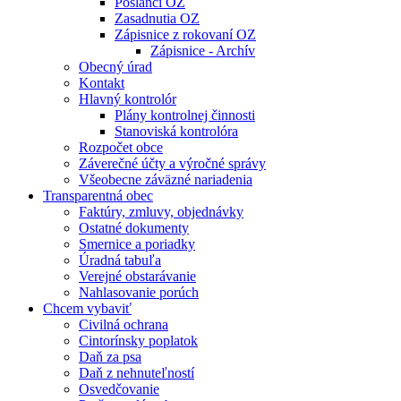
Poslanci OZ
Zasadnutia OZ
Zápisnice z rokovaní OZ
Zápisnice - Archív
Obecný úrad
Kontakt
Hlavný kontrolór
Plány kontrolnej činnosti
Stanoviská kontrolóra
Rozpočet obce
Záverečné účty a výročné správy
Všeobecne záväzné nariadenia
Transparentná obec
Faktúry, zmluvy, objednávky
Ostatné dokumenty
Smernice a poriadky
Úradná tabuľa
Verejné obstarávanie
Nahlasovanie porúch
Chcem vybaviť
Civilná ochrana
Cintorínsky poplatok
Daň za psa
Daň z nehnuteľností
Osvedčovanie