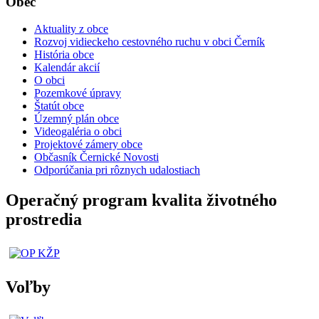
Obec
Aktuality z obce
Rozvoj vidieckeho cestovného ruchu v obci Černík
História obce
Kalendár akcií
O obci
Pozemkové úpravy
Štatút obce
Územný plán obce
Videogaléria o obci
Projektové zámery obce
Občasník Černické Novosti
Odporúčania pri rôznych udalostiach
Operačný program kvalita životného
prostredia
Voľby