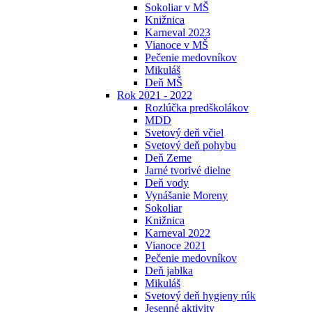
Sokoliar v MŠ
Knižnica
Karneval 2023
Vianoce v MŠ
Pečenie medovníkov
Mikuláš
Deň MŠ
Rok 2021 - 2022
Rozlúčka predškolákov
MDD
Svetový deň včiel
Svetový deň pohybu
Deň Zeme
Jarné tvorivé dielne
Deň vody
Vynášanie Moreny
Sokoliar
Knižnica
Karneval 2022
Vianoce 2021
Pečenie medovníkov
Deň jablka
Mikuláš
Svetový deň hygieny rúk
Jesenné aktivity