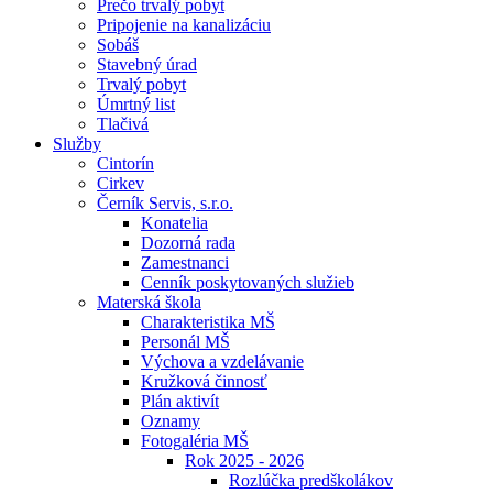
Prečo trvalý pobyt
Pripojenie na kanalizáciu
Sobáš
Stavebný úrad
Trvalý pobyt
Úmrtný list
Tlačivá
Služby
Cintorín
Cirkev
Černík Servis, s.r.o.
Konatelia
Dozorná rada
Zamestnanci
Cenník poskytovaných služieb
Materská škola
Charakteristika MŠ
Personál MŠ
Výchova a vzdelávanie
Kružková činnosť
Plán aktivít
Oznamy
Fotogaléria MŠ
Rok 2025 - 2026
Rozlúčka predškolákov