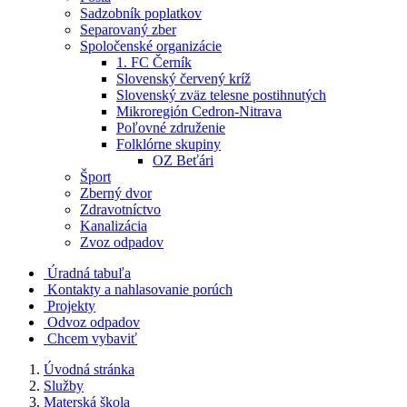
Sadzobník poplatkov
Separovaný zber
Spoločenské organizácie
1. FC Černík
Slovenský červený kríž
Slovenský zväz telesne postihnutých
Mikroregión Cedron-Nitrava
Poľovné združenie
Folklórne skupiny
OZ Beťári
Šport
Zberný dvor
Zdravotníctvo
Kanalizácia
Zvoz odpadov
Úradná tabuľa
Kontakty a nahlasovanie porúch
Projekty
Odvoz odpadov
Chcem vybaviť
Úvodná stránka
Služby
Materská škola