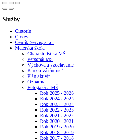
Služby
Cintorín
Cirkev
Černík Servis, s.r.o.
Materská škola
Charakteristika MŠ
Personál MŠ
Výchova a vzdelávanie
Kružková činnosť
Plán aktivít
Oznamy
Fotogaléria MŠ
Rok 2025 - 2026
Rok 2024 - 2025
Rok 2023 - 2024
Rok 2022 - 2023
Rok 2021 - 2022
Rok 2020 - 2021
Rok 2019 - 2020
Rok 2018 - 2019
Rok 2017 - 2018