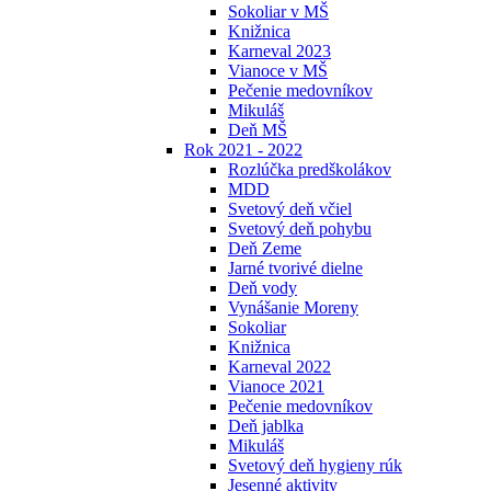
Sokoliar v MŠ
Knižnica
Karneval 2023
Vianoce v MŠ
Pečenie medovníkov
Mikuláš
Deň MŠ
Rok 2021 - 2022
Rozlúčka predškolákov
MDD
Svetový deň včiel
Svetový deň pohybu
Deň Zeme
Jarné tvorivé dielne
Deň vody
Vynášanie Moreny
Sokoliar
Knižnica
Karneval 2022
Vianoce 2021
Pečenie medovníkov
Deň jablka
Mikuláš
Svetový deň hygieny rúk
Jesenné aktivity