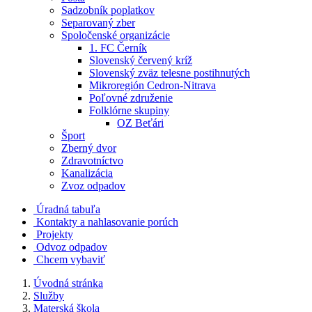
Sadzobník poplatkov
Separovaný zber
Spoločenské organizácie
1. FC Černík
Slovenský červený kríž
Slovenský zväz telesne postihnutých
Mikroregión Cedron-Nitrava
Poľovné združenie
Folklórne skupiny
OZ Beťári
Šport
Zberný dvor
Zdravotníctvo
Kanalizácia
Zvoz odpadov
Úradná tabuľa
Kontakty a nahlasovanie porúch
Projekty
Odvoz odpadov
Chcem vybaviť
Úvodná stránka
Služby
Materská škola