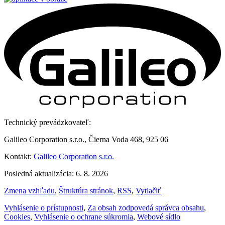
Technický prevádzkovateľ:
Galileo Corporation s.r.o., Čierna Voda 468, 925 06
Kontakt:
Galileo Corporation s.r.o.
Posledná aktualizácia: 6. 8. 2026
Zmena vzhľadu
,
Štruktúra stránok
,
RSS
,
Vytlačiť
Vyhlásenie o prístupnosti
,
Za obsah zodpovedá správca obsahu
,
Cookies
,
Vyhlásenie o ochrane súkromia
,
Webové sídlo