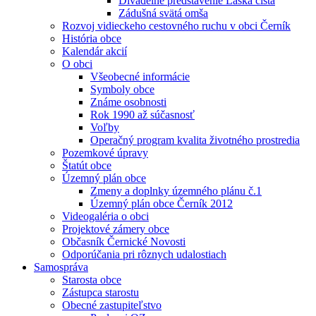
Divadelné predstavenie Láska čistá
Zádušná svätá omša
Rozvoj vidieckeho cestovného ruchu v obci Černík
História obce
Kalendár akcií
O obci
Všeobecné informácie
Symboly obce
Známe osobnosti
Rok 1990 až súčasnosť
Voľby
Operačný program kvalita životného prostredia
Pozemkové úpravy
Štatút obce
Územný plán obce
Zmeny a doplnky územného plánu č.1
Územný plán obce Černík 2012
Videogaléria o obci
Projektové zámery obce
Občasník Černické Novosti
Odporúčania pri rôznych udalostiach
Samospráva
Starosta obce
Zástupca starostu
Obecné zastupiteľstvo