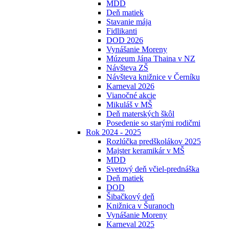
MDD
Deň matiek
Stavanie mája
Fidlikanti
DOD 2026
Vynášanie Moreny
Múzeum Jána Thaina v NZ
Návšteva ZŠ
Návšteva knižnice v Černíku
Karneval 2026
Vianočné akcie
Mikuláš v MŠ
Deň materských škôl
Posedenie so starými rodičmi
Rok 2024 - 2025
Rozlúčka predškolákov 2025
Majster keramikár v MŠ
MDD
Svetový deň včiel-prednáška
Deň matiek
DOD
Šibačkový deň
Knižnica v Šuranoch
Vynášanie Moreny
Karneval 2025