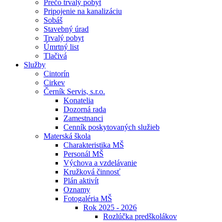
Prečo trvalý pobyt
Pripojenie na kanalizáciu
Sobáš
Stavebný úrad
Trvalý pobyt
Úmrtný list
Tlačivá
Služby
Cintorín
Cirkev
Černík Servis, s.r.o.
Konatelia
Dozorná rada
Zamestnanci
Cenník poskytovaných služieb
Materská škola
Charakteristika MŠ
Personál MŠ
Výchova a vzdelávanie
Kružková činnosť
Plán aktivít
Oznamy
Fotogaléria MŠ
Rok 2025 - 2026
Rozlúčka predškolákov