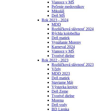
Vianoce v MŠ
Pečenie medovníkov
Mikuláš
Deň MŠ
Rok 2023 - 2024
MDD
Rozlúčková slávnosť 2024
Rýchla kolobežka
Deň matiek
Vynášanie Moreny
Karneval 2024
Vianoce v MŠ
Tvorivé dielne
Rok 2022 - 2023
Rozlúčková slávnosť 2023
Včely
MDD 2023
Deň matiek
Staviame Máj
Výstavka krojov
Deň Zeme
Tvorivé dielne
Morena
Deň vody
BD Lienka