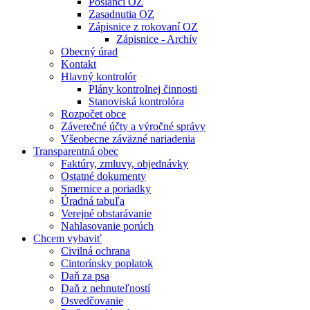
Poslanci OZ
Zasadnutia OZ
Zápisnice z rokovaní OZ
Zápisnice - Archív
Obecný úrad
Kontakt
Hlavný kontrolór
Plány kontrolnej činnosti
Stanoviská kontrolóra
Rozpočet obce
Záverečné účty a výročné správy
Všeobecne záväzné nariadenia
Transparentná obec
Faktúry, zmluvy, objednávky
Ostatné dokumenty
Smernice a poriadky
Úradná tabuľa
Verejné obstarávanie
Nahlasovanie porúch
Chcem vybaviť
Civilná ochrana
Cintorínsky poplatok
Daň za psa
Daň z nehnuteľností
Osvedčovanie