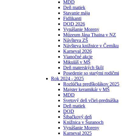
MDD
Deň matiek
Stavanie mája
Fidlikanti
DOD 2026
Vynášanie Moreny
Múzeum Jána Thaina v NZ
Návšteva ZŠ
Návšteva knižnice v Černíku
Karneval 2026
Vianočné akcie
Mikuláš v MŠ
Deň materských škôl
Posedenie so starými rodičmi
Rok 2024 - 2025
Rozlúčka predškolákov 2025
Majster keramikár v MŠ
MDD
Svetový deň včiel-prednáška
Deň matiek
DOD
Šibačkový deň
Knižnica v Šuranoch
Vynášanie Moreny
Karneval 2025