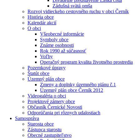
Divadelné predstavenie Láska čistá
Zádušná svätá omša
Rozvoj vidieckeho cestovného ruchu v obci Černík
História obce
Kalendár akcií
O obci
Všeobecné informácie
Symboly obce
Známe osobnosti
Rok 1990 až súčasnosť
Voľby
Operačný program kvalita životného prostredia
Pozemkové úpravy
Štatút obce
Územný plán obce
Zmeny a doplnky územného plánu č.1
Územný plán obce Černík 2012
Videogaléria o obci
Projektové zámery obce
Občasník Černické Novosti
Odporúčania pri rôznych udalostiach
Samospráva
Starosta obce
Zástupca starostu
Obecné zastupiteľstvo