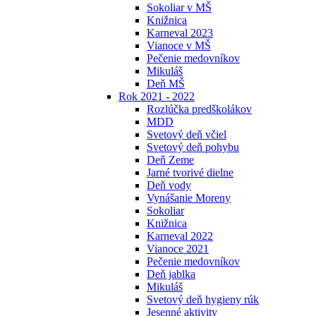
Sokoliar v MŠ
Knižnica
Karneval 2023
Vianoce v MŠ
Pečenie medovníkov
Mikuláš
Deň MŠ
Rok 2021 - 2022
Rozlúčka predškolákov
MDD
Svetový deň včiel
Svetový deň pohybu
Deň Zeme
Jarné tvorivé dielne
Deň vody
Vynášanie Moreny
Sokoliar
Knižnica
Karneval 2022
Vianoce 2021
Pečenie medovníkov
Deň jablka
Mikuláš
Svetový deň hygieny rúk
Jesenné aktivity