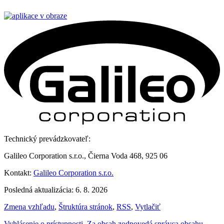
Technický prevádzkovateľ:
Galileo Corporation s.r.o., Čierna Voda 468, 925 06
Kontakt:
Galileo Corporation s.r.o.
Posledná aktualizácia: 6. 8. 2026
Zmena vzhľadu
,
Štruktúra stránok
,
RSS
,
Vytlačiť
Vyhlásenie o prístupnosti
,
Za obsah zodpovedá správca obsahu
,