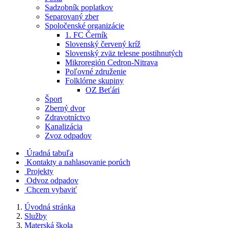
Sadzobník poplatkov
Separovaný zber
Spoločenské organizácie
1. FC Černík
Slovenský červený kríž
Slovenský zväz telesne postihnutých
Mikroregión Cedron-Nitrava
Poľovné združenie
Folklórne skupiny
OZ Beťári
Šport
Zberný dvor
Zdravotníctvo
Kanalizácia
Zvoz odpadov
Úradná tabuľa
Kontakty a nahlasovanie porúch
Projekty
Odvoz odpadov
Chcem vybaviť
Úvodná stránka
Služby
Materská škola