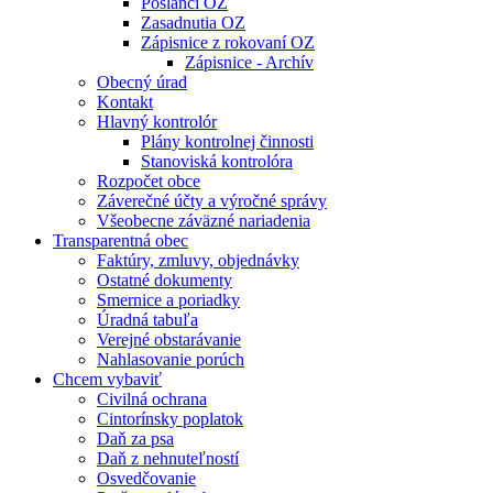
Poslanci OZ
Zasadnutia OZ
Zápisnice z rokovaní OZ
Zápisnice - Archív
Obecný úrad
Kontakt
Hlavný kontrolór
Plány kontrolnej činnosti
Stanoviská kontrolóra
Rozpočet obce
Záverečné účty a výročné správy
Všeobecne záväzné nariadenia
Transparentná obec
Faktúry, zmluvy, objednávky
Ostatné dokumenty
Smernice a poriadky
Úradná tabuľa
Verejné obstarávanie
Nahlasovanie porúch
Chcem vybaviť
Civilná ochrana
Cintorínsky poplatok
Daň za psa
Daň z nehnuteľností
Osvedčovanie