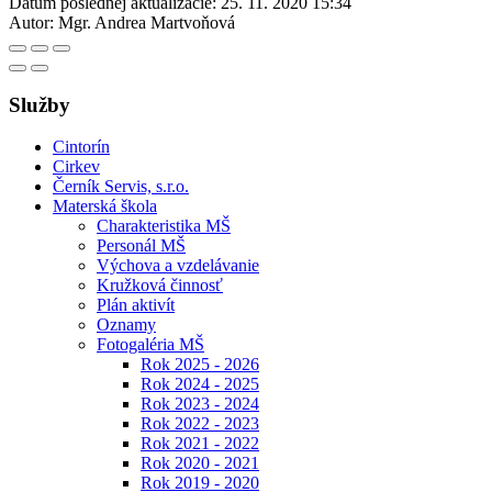
Dátum poslednej aktualizácie:
25. 11. 2020 15:34
Autor:
Mgr. Andrea Martvoňová
Služby
Cintorín
Cirkev
Černík Servis, s.r.o.
Materská škola
Charakteristika MŠ
Personál MŠ
Výchova a vzdelávanie
Kružková činnosť
Plán aktivít
Oznamy
Fotogaléria MŠ
Rok 2025 - 2026
Rok 2024 - 2025
Rok 2023 - 2024
Rok 2022 - 2023
Rok 2021 - 2022
Rok 2020 - 2021
Rok 2019 - 2020