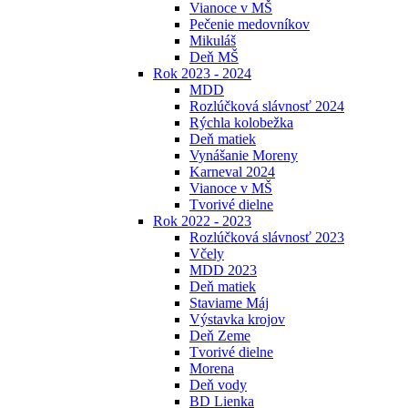
Vianoce v MŠ
Pečenie medovníkov
Mikuláš
Deň MŠ
Rok 2023 - 2024
MDD
Rozlúčková slávnosť 2024
Rýchla kolobežka
Deň matiek
Vynášanie Moreny
Karneval 2024
Vianoce v MŠ
Tvorivé dielne
Rok 2022 - 2023
Rozlúčková slávnosť 2023
Včely
MDD 2023
Deň matiek
Staviame Máj
Výstavka krojov
Deň Zeme
Tvorivé dielne
Morena
Deň vody
BD Lienka