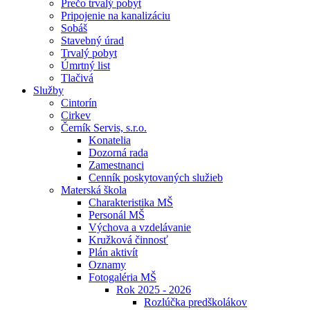
Prečo trvalý pobyt
Pripojenie na kanalizáciu
Sobáš
Stavebný úrad
Trvalý pobyt
Úmrtný list
Tlačivá
Služby
Cintorín
Cirkev
Černík Servis, s.r.o.
Konatelia
Dozorná rada
Zamestnanci
Cenník poskytovaných služieb
Materská škola
Charakteristika MŠ
Personál MŠ
Výchova a vzdelávanie
Kružková činnosť
Plán aktivít
Oznamy
Fotogaléria MŠ
Rok 2025 - 2026
Rozlúčka predškolákov