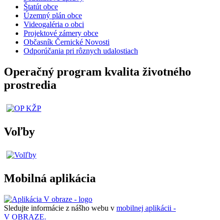
Štatút obce
Územný plán obce
Videogaléria o obci
Projektové zámery obce
Občasník Černické Novosti
Odporúčania pri rôznych udalostiach
Operačný program kvalita životného
prostredia
Voľby
Mobilná aplikácia
Sledujte informácie z nášho webu v
mobilnej aplikácii -
V OBRAZE.