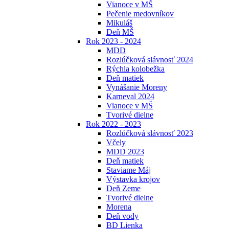
Vianoce v MŠ
Pečenie medovníkov
Mikuláš
Deň MŠ
Rok 2023 - 2024
MDD
Rozlúčková slávnosť 2024
Rýchla kolobežka
Deň matiek
Vynášanie Moreny
Karneval 2024
Vianoce v MŠ
Tvorivé dielne
Rok 2022 - 2023
Rozlúčková slávnosť 2023
Včely
MDD 2023
Deň matiek
Staviame Máj
Výstavka krojov
Deň Zeme
Tvorivé dielne
Morena
Deň vody
BD Lienka