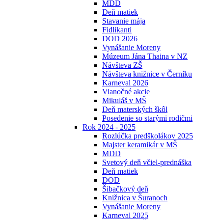
MDD
Deň matiek
Stavanie mája
Fidlikanti
DOD 2026
Vynášanie Moreny
Múzeum Jána Thaina v NZ
Návšteva ZŠ
Návšteva knižnice v Černíku
Karneval 2026
Vianočné akcie
Mikuláš v MŠ
Deň materských škôl
Posedenie so starými rodičmi
Rok 2024 - 2025
Rozlúčka predškolákov 2025
Majster keramikár v MŠ
MDD
Svetový deň včiel-prednáška
Deň matiek
DOD
Šibačkový deň
Knižnica v Šuranoch
Vynášanie Moreny
Karneval 2025