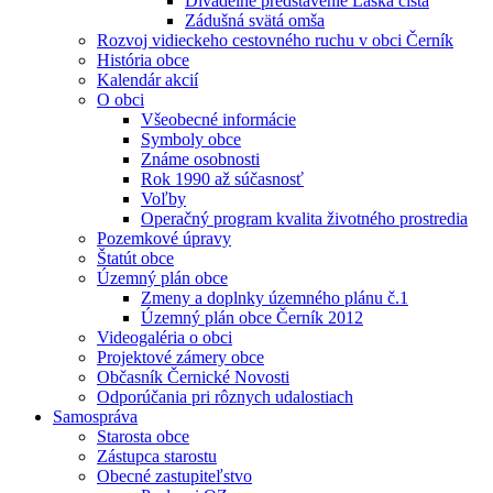
Divadelné predstavenie Láska čistá
Zádušná svätá omša
Rozvoj vidieckeho cestovného ruchu v obci Černík
História obce
Kalendár akcií
O obci
Všeobecné informácie
Symboly obce
Známe osobnosti
Rok 1990 až súčasnosť
Voľby
Operačný program kvalita životného prostredia
Pozemkové úpravy
Štatút obce
Územný plán obce
Zmeny a doplnky územného plánu č.1
Územný plán obce Černík 2012
Videogaléria o obci
Projektové zámery obce
Občasník Černické Novosti
Odporúčania pri rôznych udalostiach
Samospráva
Starosta obce
Zástupca starostu
Obecné zastupiteľstvo