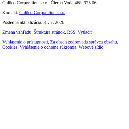
Galileo Corporation s.r.o., Čierna Voda 468, 925 06
Kontakt:
Galileo Corporation s.r.o.
Posledná aktualizácia: 31. 7. 2026
Zmena vzhľadu
,
Štruktúra stránok
,
RSS
,
Vytlačiť
Vyhlásenie o prístupnosti
,
Za obsah zodpovedá správca obsahu
,
Cookies
,
Vyhlásenie o ochrane súkromia
,
Webové sídlo