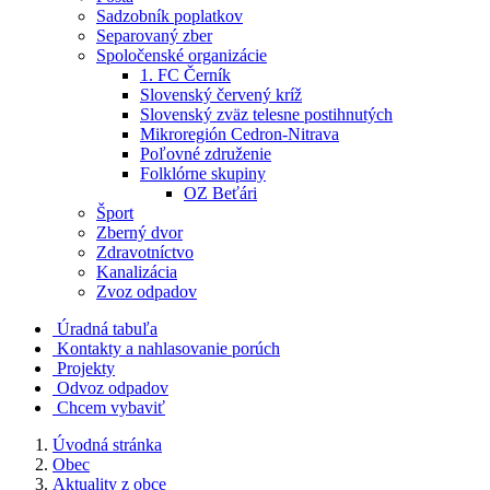
Sadzobník poplatkov
Separovaný zber
Spoločenské organizácie
1. FC Černík
Slovenský červený kríž
Slovenský zväz telesne postihnutých
Mikroregión Cedron-Nitrava
Poľovné združenie
Folklórne skupiny
OZ Beťári
Šport
Zberný dvor
Zdravotníctvo
Kanalizácia
Zvoz odpadov
Úradná tabuľa
Kontakty a nahlasovanie porúch
Projekty
Odvoz odpadov
Chcem vybaviť
Úvodná stránka
Obec
Aktuality z obce