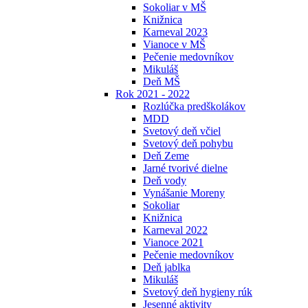
Sokoliar v MŠ
Knižnica
Karneval 2023
Vianoce v MŠ
Pečenie medovníkov
Mikuláš
Deň MŠ
Rok 2021 - 2022
Rozlúčka predškolákov
MDD
Svetový deň včiel
Svetový deň pohybu
Deň Zeme
Jarné tvorivé dielne
Deň vody
Vynášanie Moreny
Sokoliar
Knižnica
Karneval 2022
Vianoce 2021
Pečenie medovníkov
Deň jablka
Mikuláš
Svetový deň hygieny rúk
Jesenné aktivity