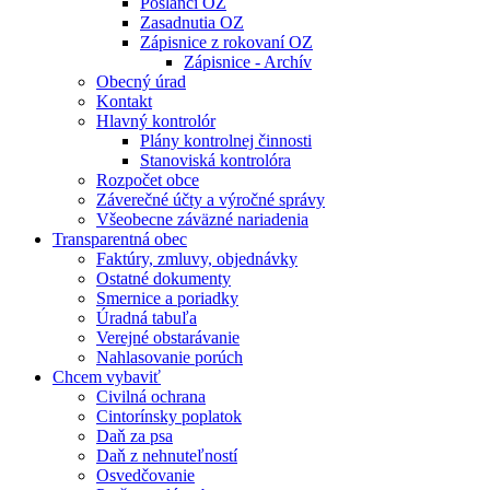
Poslanci OZ
Zasadnutia OZ
Zápisnice z rokovaní OZ
Zápisnice - Archív
Obecný úrad
Kontakt
Hlavný kontrolór
Plány kontrolnej činnosti
Stanoviská kontrolóra
Rozpočet obce
Záverečné účty a výročné správy
Všeobecne záväzné nariadenia
Transparentná obec
Faktúry, zmluvy, objednávky
Ostatné dokumenty
Smernice a poriadky
Úradná tabuľa
Verejné obstarávanie
Nahlasovanie porúch
Chcem vybaviť
Civilná ochrana
Cintorínsky poplatok
Daň za psa
Daň z nehnuteľností
Osvedčovanie