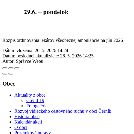
Rozpis ordinovania lekárov všeobecnej ambulancie na jún 2026
Dátum vloženia:
26. 5. 2026 14:24
Dátum poslednej aktualizácie:
26. 5. 2026 14:25
Autor:
Správce Webu
Obec
Aktuality z obce
Covid-19
Fotogaléria
Rozvoj vidieckeho cestovného ruchu v obci Černík
História obce
Kalendár akcií
O obci
Pozemkové úpravy