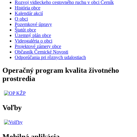
Rozvoj vidieckeho cestovného ruchu v obci Černík
História obce
Kalendár akcií
O obci
Pozemkové úpravy
Štatút obce
Územný plán obce
Videogaléria o obci
Projektové zámery obce
Občasník Černické Novosti
Odporúčania pri rôznych udalostiach
Operačný program kvalita životného
prostredia
Voľby
Mobilná aplikácia