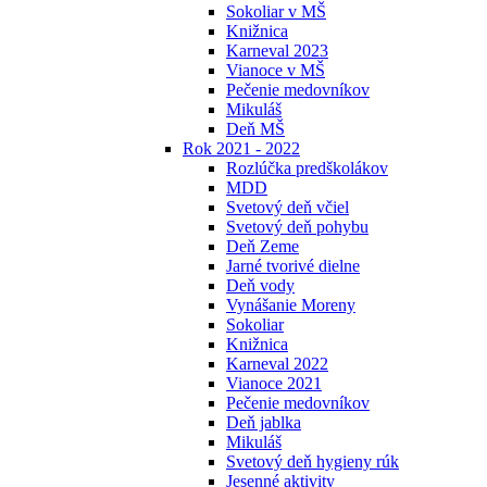
Sokoliar v MŠ
Knižnica
Karneval 2023
Vianoce v MŠ
Pečenie medovníkov
Mikuláš
Deň MŠ
Rok 2021 - 2022
Rozlúčka predškolákov
MDD
Svetový deň včiel
Svetový deň pohybu
Deň Zeme
Jarné tvorivé dielne
Deň vody
Vynášanie Moreny
Sokoliar
Knižnica
Karneval 2022
Vianoce 2021
Pečenie medovníkov
Deň jablka
Mikuláš
Svetový deň hygieny rúk
Jesenné aktivity