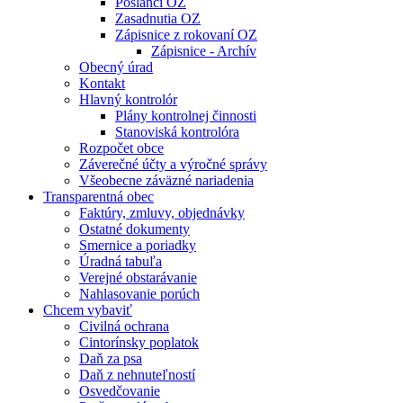
Poslanci OZ
Zasadnutia OZ
Zápisnice z rokovaní OZ
Zápisnice - Archív
Obecný úrad
Kontakt
Hlavný kontrolór
Plány kontrolnej činnosti
Stanoviská kontrolóra
Rozpočet obce
Záverečné účty a výročné správy
Všeobecne záväzné nariadenia
Transparentná obec
Faktúry, zmluvy, objednávky
Ostatné dokumenty
Smernice a poriadky
Úradná tabuľa
Verejné obstarávanie
Nahlasovanie porúch
Chcem vybaviť
Civilná ochrana
Cintorínsky poplatok
Daň za psa
Daň z nehnuteľností
Osvedčovanie