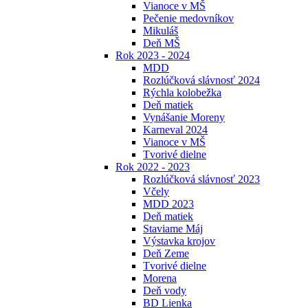
Vianoce v MŠ
Pečenie medovníkov
Mikuláš
Deň MŠ
Rok 2023 - 2024
MDD
Rozlúčková slávnosť 2024
Rýchla kolobežka
Deň matiek
Vynášanie Moreny
Karneval 2024
Vianoce v MŠ
Tvorivé dielne
Rok 2022 - 2023
Rozlúčková slávnosť 2023
Včely
MDD 2023
Deň matiek
Staviame Máj
Výstavka krojov
Deň Zeme
Tvorivé dielne
Morena
Deň vody
BD Lienka