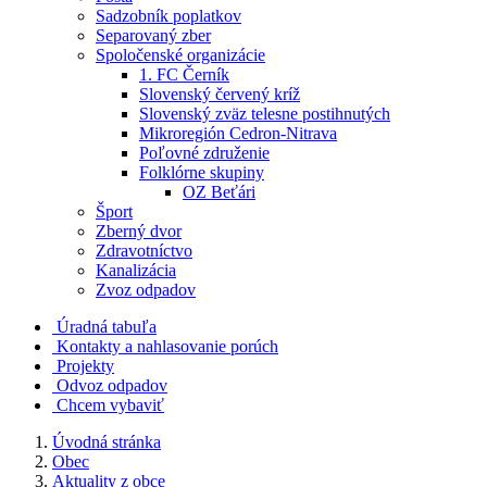
Sadzobník poplatkov
Separovaný zber
Spoločenské organizácie
1. FC Černík
Slovenský červený kríž
Slovenský zväz telesne postihnutých
Mikroregión Cedron-Nitrava
Poľovné združenie
Folklórne skupiny
OZ Beťári
Šport
Zberný dvor
Zdravotníctvo
Kanalizácia
Zvoz odpadov
Úradná tabuľa
Kontakty a nahlasovanie porúch
Projekty
Odvoz odpadov
Chcem vybaviť
Úvodná stránka
Obec
Aktuality z obce