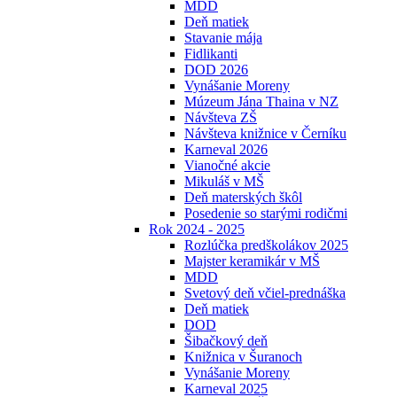
MDD
Deň matiek
Stavanie mája
Fidlikanti
DOD 2026
Vynášanie Moreny
Múzeum Jána Thaina v NZ
Návšteva ZŠ
Návšteva knižnice v Černíku
Karneval 2026
Vianočné akcie
Mikuláš v MŠ
Deň materských škôl
Posedenie so starými rodičmi
Rok 2024 - 2025
Rozlúčka predškolákov 2025
Majster keramikár v MŠ
MDD
Svetový deň včiel-prednáška
Deň matiek
DOD
Šibačkový deň
Knižnica v Šuranoch
Vynášanie Moreny
Karneval 2025