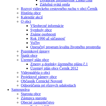
Divadelné predstavenie Láska čistá
Zádušná svätá omša
Rozvoj vidieckeho cestovného ruchu v obci Černík
História obce
Kalendár akcií
O obci
Všeobecné informácie
Symboly obce
Známe osobnosti
Rok 1990 až súčasnosť
Voľby
Operačný program kvalita životného prostredia
Pozemkové úpravy
Štatút obce
Územný plán obce
Zmeny a doplnky územného plánu č.1
Územný plán obce Černík 2012
Videogaléria o obci
Projektové zámery obce
Občasník Černické Novosti
Odporúčania pri rôznych udalostiach
Samospráva
Starosta obce
Zástupca starostu
Obecné zastupiteľstvo