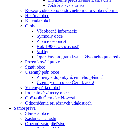
Divadelné predstavenie Láska čistá
Zádušná svätá omša
Rozvoj vidieckeho cestovného ruchu v obci Černík
História obce
Kalendár akcií
O obci
Všeobecné informácie
Symboly obce
Známe osobnosti
Rok 1990 až súčasnosť
Voľby
Operačný program kvalita životného prostredia
Pozemkové úpravy
Štatút obce
Územný plán obce
Zmeny a doplnky územného plánu č.1
Územný plán obce Černík 2012
Videogaléria o obci
Projektové zámery obce
Občasník Černické Novosti
Odporúčania pri rôznych udalostiach
Samospráva
Starosta obce
Zástupca starostu
Obecné zastupiteľstvo