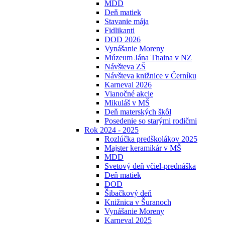
MDD
Deň matiek
Stavanie mája
Fidlikanti
DOD 2026
Vynášanie Moreny
Múzeum Jána Thaina v NZ
Návšteva ZŠ
Návšteva knižnice v Černíku
Karneval 2026
Vianočné akcie
Mikuláš v MŠ
Deň materských škôl
Posedenie so starými rodičmi
Rok 2024 - 2025
Rozlúčka predškolákov 2025
Majster keramikár v MŠ
MDD
Svetový deň včiel-prednáška
Deň matiek
DOD
Šibačkový deň
Knižnica v Šuranoch
Vynášanie Moreny
Karneval 2025