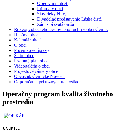
Obec v minulosti
Príroda v obci
Stav rieky Nitry
Divadelné predstavenie Láska čistá
Zádušná svätá omša
Rozvoj vidieckeho cestovného ruchu v obci Černík
História obce
Kalendár akcií
O obci
Pozemkové úpravy
Štatút obce
Územný plán obce
Videogaléria o obci
Projektové zámery obce
Občasník Černické Novosti
Odporúčania pri rôznych udalostiach
Operačný program kvalita životného
prostredia
Voľby