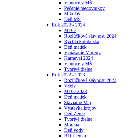
Vianoce v MŠ
Pečenie medovníkov
Mikuláš
Deň MŠ
Rok 2023 - 2024
MDD
Rozlúčková slávnosť 2024
Rýchla kolobežka
Deň matiek
Vynášanie Moreny
Karneval 2024
Vianoce v MŠ
Tvorivé dielne
Rok 2022 - 2023
Rozlúčková slávnosť 2023
Včely
MDD 2023
Deň matiek
Staviame Máj
Výstavka krojov
Deň Zeme
Tvorivé dielne
Morena
Deň vody
BD Lienka