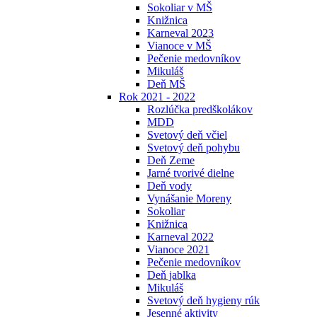
Sokoliar v MŠ
Knižnica
Karneval 2023
Vianoce v MŠ
Pečenie medovníkov
Mikuláš
Deň MŠ
Rok 2021 - 2022
Rozlúčka predškolákov
MDD
Svetový deň včiel
Svetový deň pohybu
Deň Zeme
Jarné tvorivé dielne
Deň vody
Vynášanie Moreny
Sokoliar
Knižnica
Karneval 2022
Vianoce 2021
Pečenie medovníkov
Deň jablka
Mikuláš
Svetový deň hygieny rúk
Jesenné aktivity