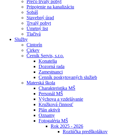
Prečo trvalý pobyt
Pripojenie na kanalizáciu
Sobáš
Stavebný úrad
Trvalý pobyt
Úmrtný list
Tlačivá
Služby
Cintorín
Cirkev
Černík Servis, s.r.o.
Konatelia
Dozorná rada
Zamestnanci
Cenník poskytovaných služieb
Materská škola
Charakteristika MŠ
Personál MŠ
Výchova a vzdelávanie
Kružková činnosť
Plán aktivít
Oznamy
Fotogaléria MŠ
Rok 2025 - 2026
Rozlúčka predškolákov