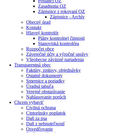
Poslanci OZ
Zasadnutia OZ
Zápisnice z rokovaní OZ
Zápisnice - Archív
Obecný úrad
Kontakt
Hlavný kontrolór
Plány kontrolnej činnosti
Stanoviská kontrolóra
Rozpočet obce
Záverečné účty a výročné správy
Všeobecne záväzné nariadenia
Transparentná obec
Faktúry, zmluvy, objednávky
Ostatné dokumenty
Smernice a poriadky
Úradná tabuľa
Verejné obstarávanie
Nahlasovanie porúch
Chcem vybaviť
Civilná ochrana
Cintorínsky poplatok
Daň za psa
Daň z nehnuteľností
Osvedčovanie