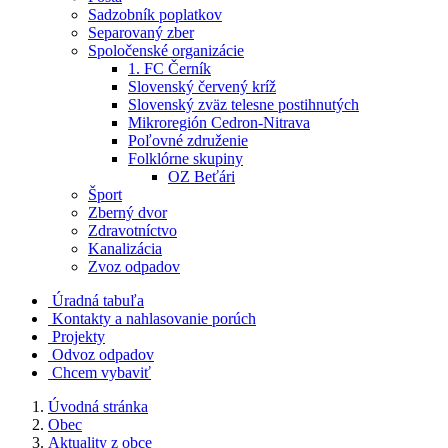
Sadzobník poplatkov
Separovaný zber
Spoločenské organizácie
1. FC Černík
Slovenský červený kríž
Slovenský zväz telesne postihnutých
Mikroregión Cedron-Nitrava
Poľovné združenie
Folklórne skupiny
OZ Beťári
Šport
Zberný dvor
Zdravotníctvo
Kanalizácia
Zvoz odpadov
Úradná tabuľa
Kontakty a nahlasovanie porúch
Projekty
Odvoz odpadov
Chcem vybaviť
Úvodná stránka
Obec
Aktuality z obce