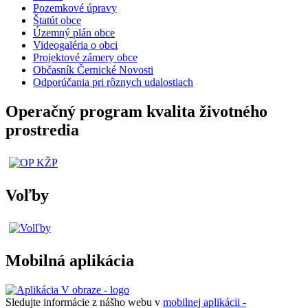
Pozemkové úpravy
Štatút obce
Územný plán obce
Videogaléria o obci
Projektové zámery obce
Občasník Černické Novosti
Odporúčania pri rôznych udalostiach
Operačný program kvalita životného
prostredia
Voľby
Mobilná aplikácia
Sledujte informácie z nášho webu v
mobilnej aplikácii -