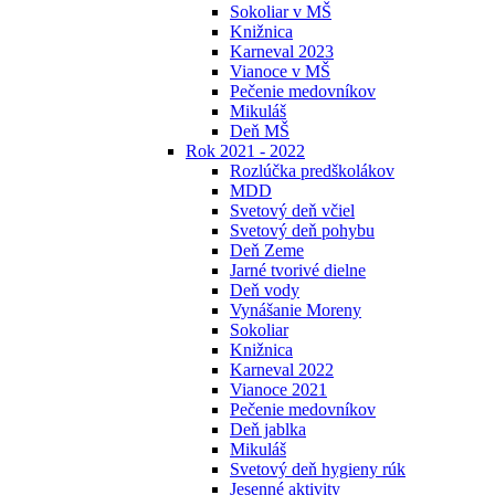
Sokoliar v MŠ
Knižnica
Karneval 2023
Vianoce v MŠ
Pečenie medovníkov
Mikuláš
Deň MŠ
Rok 2021 - 2022
Rozlúčka predškolákov
MDD
Svetový deň včiel
Svetový deň pohybu
Deň Zeme
Jarné tvorivé dielne
Deň vody
Vynášanie Moreny
Sokoliar
Knižnica
Karneval 2022
Vianoce 2021
Pečenie medovníkov
Deň jablka
Mikuláš
Svetový deň hygieny rúk
Jesenné aktivity