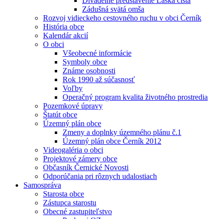
Divadelné predstavenie Láska čistá
Zádušná svätá omša
Rozvoj vidieckeho cestovného ruchu v obci Černík
História obce
Kalendár akcií
O obci
Všeobecné informácie
Symboly obce
Známe osobnosti
Rok 1990 až súčasnosť
Voľby
Operačný program kvalita životného prostredia
Pozemkové úpravy
Štatút obce
Územný plán obce
Zmeny a doplnky územného plánu č.1
Územný plán obce Černík 2012
Videogaléria o obci
Projektové zámery obce
Občasník Černické Novosti
Odporúčania pri rôznych udalostiach
Samospráva
Starosta obce
Zástupca starostu
Obecné zastupiteľstvo