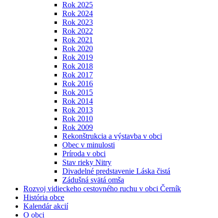
Rok 2025
Rok 2024
Rok 2023
Rok 2022
Rok 2021
Rok 2020
Rok 2019
Rok 2018
Rok 2017
Rok 2016
Rok 2015
Rok 2014
Rok 2013
Rok 2010
Rok 2009
Rekonštrukcia a výstavba v obci
Obec v minulosti
Príroda v obci
Stav rieky Nitry
Divadelné predstavenie Láska čistá
Zádušná svätá omša
Rozvoj vidieckeho cestovného ruchu v obci Černík
História obce
Kalendár akcií
O obci