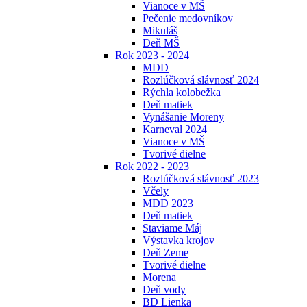
Vianoce v MŠ
Pečenie medovníkov
Mikuláš
Deň MŠ
Rok 2023 - 2024
MDD
Rozlúčková slávnosť 2024
Rýchla kolobežka
Deň matiek
Vynášanie Moreny
Karneval 2024
Vianoce v MŠ
Tvorivé dielne
Rok 2022 - 2023
Rozlúčková slávnosť 2023
Včely
MDD 2023
Deň matiek
Staviame Máj
Výstavka krojov
Deň Zeme
Tvorivé dielne
Morena
Deň vody
BD Lienka