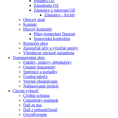
Poslanci OZ
Zasadnutia OZ
Zápisnice z rokovaní OZ
Zápisnice - Archív
Obecný úrad
Kontakt
Hlavný kontrolór
Plány kontrolnej činnosti
Stanoviská kontrolóra
Rozpočet obce
Záverečné účty a výročné správy
Všeobecne záväzné nariadenia
Transparentná obec
Faktúry, zmluvy, objednávky
Ostatné dokumenty
Smernice a poriadky
Úradná tabuľa
Verejné obstarávanie
Nahlasovanie porúch
Chcem vybaviť
Civilná ochrana
Cintorínsky poplatok
Daň za psa
Daň z nehnuteľností
Osvedčovanie