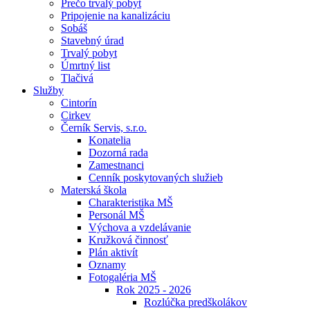
Prečo trvalý pobyt
Pripojenie na kanalizáciu
Sobáš
Stavebný úrad
Trvalý pobyt
Úmrtný list
Tlačivá
Služby
Cintorín
Cirkev
Černík Servis, s.r.o.
Konatelia
Dozorná rada
Zamestnanci
Cenník poskytovaných služieb
Materská škola
Charakteristika MŠ
Personál MŠ
Výchova a vzdelávanie
Kružková činnosť
Plán aktivít
Oznamy
Fotogaléria MŠ
Rok 2025 - 2026
Rozlúčka predškolákov