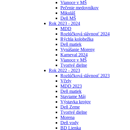
Vianoce v MŠ
Pečenie medovníkov
Mikuláš
Deň MŠ
Rok 2023 - 2024
MDD
Rozlúčková slávnosť 2024
Rýchla kolobežka
Deň matiek
Vynášanie Moreny
Karneval 2024
Vianoce v MŠ
Tvorivé dielne
Rok 2022 - 2023
Rozlúčková slávnosť 2023
Včely
MDD 2023
Deň matiek
Staviame Máj
Výstavka krojov
Deň Zeme
Tvorivé dielne
Morena
Deň vody
BD Lienka