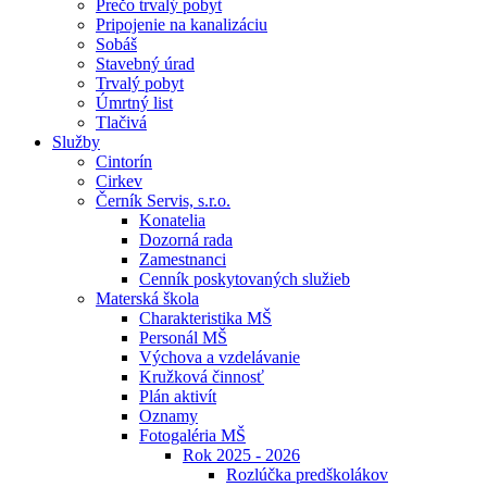
Prečo trvalý pobyt
Pripojenie na kanalizáciu
Sobáš
Stavebný úrad
Trvalý pobyt
Úmrtný list
Tlačivá
Služby
Cintorín
Cirkev
Černík Servis, s.r.o.
Konatelia
Dozorná rada
Zamestnanci
Cenník poskytovaných služieb
Materská škola
Charakteristika MŠ
Personál MŠ
Výchova a vzdelávanie
Kružková činnosť
Plán aktivít
Oznamy
Fotogaléria MŠ
Rok 2025 - 2026
Rozlúčka predškolákov