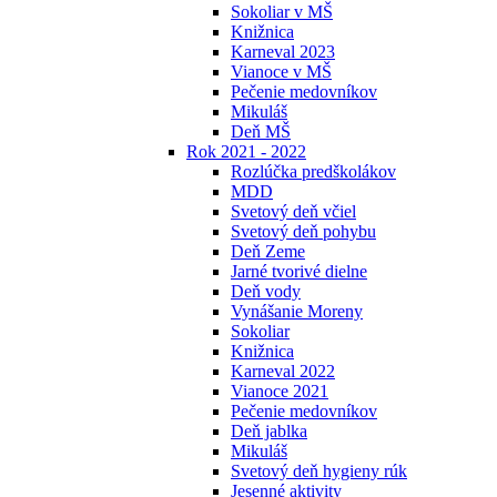
Sokoliar v MŠ
Knižnica
Karneval 2023
Vianoce v MŠ
Pečenie medovníkov
Mikuláš
Deň MŠ
Rok 2021 - 2022
Rozlúčka predškolákov
MDD
Svetový deň včiel
Svetový deň pohybu
Deň Zeme
Jarné tvorivé dielne
Deň vody
Vynášanie Moreny
Sokoliar
Knižnica
Karneval 2022
Vianoce 2021
Pečenie medovníkov
Deň jablka
Mikuláš
Svetový deň hygieny rúk
Jesenné aktivity