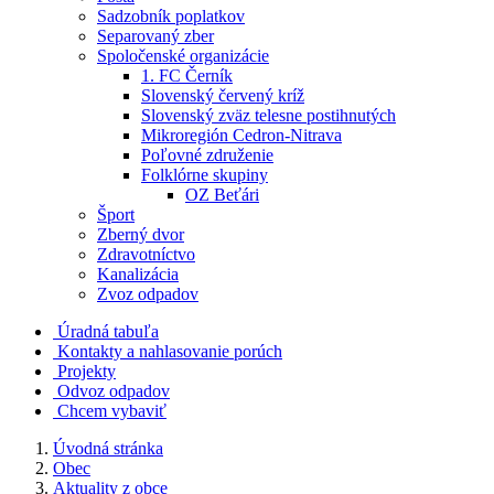
Sadzobník poplatkov
Separovaný zber
Spoločenské organizácie
1. FC Černík
Slovenský červený kríž
Slovenský zväz telesne postihnutých
Mikroregión Cedron-Nitrava
Poľovné združenie
Folklórne skupiny
OZ Beťári
Šport
Zberný dvor
Zdravotníctvo
Kanalizácia
Zvoz odpadov
Úradná tabuľa
Kontakty a nahlasovanie porúch
Projekty
Odvoz odpadov
Chcem vybaviť
Úvodná stránka
Obec
Aktuality z obce