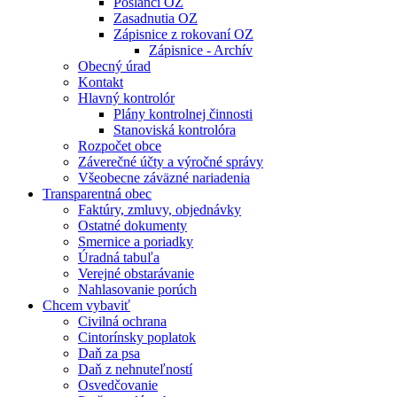
Poslanci OZ
Zasadnutia OZ
Zápisnice z rokovaní OZ
Zápisnice - Archív
Obecný úrad
Kontakt
Hlavný kontrolór
Plány kontrolnej činnosti
Stanoviská kontrolóra
Rozpočet obce
Záverečné účty a výročné správy
Všeobecne záväzné nariadenia
Transparentná obec
Faktúry, zmluvy, objednávky
Ostatné dokumenty
Smernice a poriadky
Úradná tabuľa
Verejné obstarávanie
Nahlasovanie porúch
Chcem vybaviť
Civilná ochrana
Cintorínsky poplatok
Daň za psa
Daň z nehnuteľností
Osvedčovanie