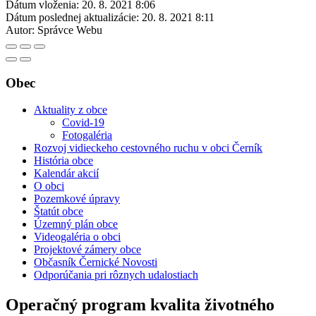
Dátum vloženia:
20. 8. 2021 8:06
Dátum poslednej aktualizácie:
20. 8. 2021 8:11
Autor:
Správce Webu
Obec
Aktuality z obce
Covid-19
Fotogaléria
Rozvoj vidieckeho cestovného ruchu v obci Černík
História obce
Kalendár akcií
O obci
Pozemkové úpravy
Štatút obce
Územný plán obce
Videogaléria o obci
Projektové zámery obce
Občasník Černické Novosti
Odporúčania pri rôznych udalostiach
Operačný program kvalita životného