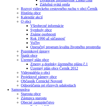
Divadelné predstavenie Láska čistá
Zádušná svätá omša
Rozvoj vidieckeho cestovného ruchu v obci Černík
História obce
Kalendár akcií
O obci
Všeobecné informácie
Symboly obce
Známe osobnosti
Rok 1990 až súčasnosť
Voľby
Operačný program kvalita životného prostredia
Pozemkové úpravy
Štatút obce
Územný plán obce
Zmeny a doplnky územného plánu č.1
Územný plán obce Černík 2012
Videogaléria o obci
Projektové zámery obce
Občasník Černické Novosti
Odporúčania pri rôznych udalostiach
Samospráva
Starosta obce
Zástupca starostu
Obecné zastupiteľstvo